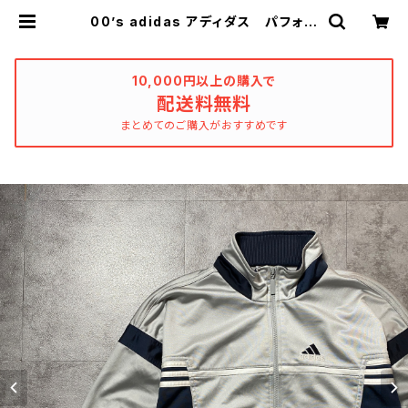
00’s adidas アディダス パフォー
マンスロゴ 刺繍ワンポイント バッ
クロゴ シルバー ジャージ トラッ
クジャケット | used_clothing_ka
tharsis
10,000円以上の購入で
配送料無料
まとめてのご購入がおすすめです