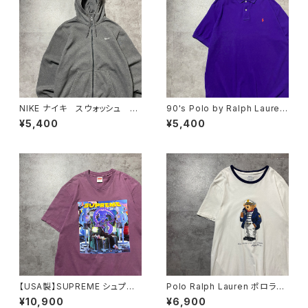
NIKE ナイキ スウォッシュ 刺
90's Polo by Ralph Lauren
繍ワンポイント グレー フル
ポロバイラルフローレン 刺繍
¥5,400
¥5,400
ジップ ジップパーカー
ワンポイント ポニー パープ
ル 紫 Tシャツ ポロシャツ
【USA製】SUPREME シュプリ
Polo Ralph Lauren ポロラル
ーム サイケデリック アートグ
フローレン ポロベア ロゴプ
¥10,900
¥6,900
ラフィック プリント パープ
リント ホワイト 白 リンガー