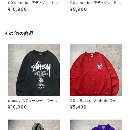
00's adidas アディダス トレ
90's adidas アディダス 刺繍
フォイル 刺繍ワンポイント ス
ワンポイント クレイジーパタ
¥10,900
¥9,900
リーストライプ ファイヤーバー
ーン ネイビー×レッド ナイロ
ド ジャージ トラックジャケッ
ンジャケット
ト
その他の商品
stussy ステューシー ワール
90's Russel Athletic ラッセ
ドツアー 両面プリント ブラッ
ルアスレチック ローカルベー
¥10,900
¥5,400
ク 黒 スウェット トレーナー
スボールチーム プリント 前V
メキシコ製 レッド 赤 スウェ
ット パーカー