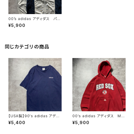
00’s adidas アディダス パフ
ォーマンスロゴ 刺繍ワンポイ
¥5,900
ント バックロゴ シルバー
ジャージ トラックジャケット
同じカテゴリの商品
【USA製】90's adidas アディ
00's adidas アディダス ML
ダス 刺繍ワンポイント ネイ
B RED SOX ボストンレッドソッ
¥5,400
¥5,900
ビー ヘビーオンス Tシャツ
クス チームロゴ センター刺
繍 スウェット パーカー