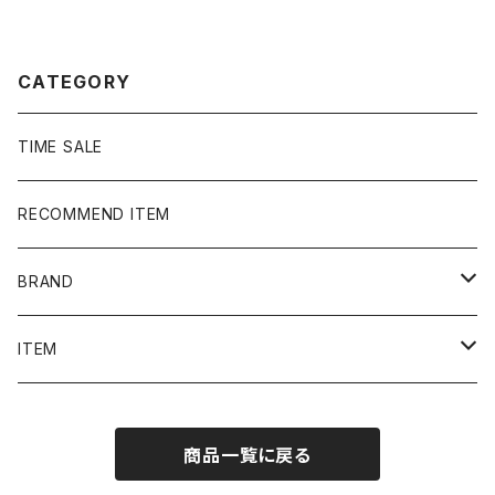
ル Tシャツ
ネック Tシャツ
CATEGORY
TIME SALE
RECOMMEND ITEM
BRAND
NIKE
ITEM
stussy
Long Sleeve Tee
商品一覧に戻る
Supreme
Tee