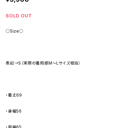
SOLD OUT
○Size○
表記→S（実際の着用感M〜Lサイズ相当）
・着丈69
・身幅56
・肩幅65