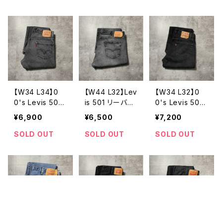
ジーンズ
年 先染めブラ
ックデニム ジ
ーンズ
【W34 L34】0
【W44 L32】Lev
【W34 L32】0
0's Levis 505
is 501 リーバイ
0's Levis 505
Regular Fit リ
ス ボタンフラ
リーバイス ジ
¥6,900
¥6,500
¥7,200
ーバイス ジッ
イ ストレー
ッパーフライ
パーフライ ス
ト 縦落ち ヒ
ストレート 先
SOLD OUT
SOLD OUT
SOLD OUT
トレート 先染
ゲ 先染め ブ
染め ブラック
め ブラックデ
ラックデニム
デニム ジーン
ニム ジーンズ
ジーンズ
ズ