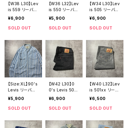
【W38 L30】Lev
【W36 L32】Lev
【W34 L30】Lev
is 559 リーバイ
is 550 リーバイ
is 505 リーバイ
ス ジッパーフ
ス ジッパーフ
ス ジッパーフ
¥6,900
¥5,900
¥6,900
ライ ルーズス
ライ バギー
ライ ストレー
トレート 145周
テーパード 13
ト 140周年
SOLD OUT
SOLD OUT
SOLD OUT
年 先染めブラ
5周年 デニム
ブラックデニ
ックデニム ジ
パンツ ジーン
ム ジーンズ
ーンズ
ズ
【Size:XL】90's
【W42 L30】0
【W40 L32】Lev
Levis リーバイ
0's Levis 505
is 501xx リーバ
ス 赤タブ ダ
リーバイス ジ
イス ボタンフ
¥5,900
¥6,900
¥6,500
ブルポケット ス
ッパーフライ ブ
ライ メキシコ
トライプ デニ
ラックデニム
製 グレー ス
SOLD OUT
SOLD OUT
SOLD OUT
ムシャツ
ジーンズ
トレート デニ
ムパンツ ジー
ンズ