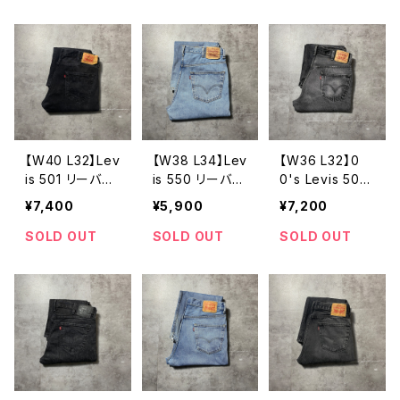
ストレート 極
フィット デニム
ト 後染めダー
太シルエット
パンツ ジーン
クグレー ブラ
デニムパンツ
ズ
ックデニムパン
ジーンズ
ツ ジーンズ
【W40 L32】Lev
【W38 L34】Lev
【W36 L32】0
is 501 リーバイ
is 550 リーバイ
0's Levis 505
ス ボタンフラ
ス ジッパーフ
リーバイス ジ
¥7,400
¥5,900
¥7,200
イ ストレー
ライ リラックス
ッパーフライ
ト ブラックデニ
フィット テーパ
ストレート ヒ
SOLD OUT
SOLD OUT
SOLD OUT
ム ジーンズ
ード バギー
ゲ 縦落ち ブ
薄紺 デニムパ
ラックデニム
ンツ ジーンズ
ジーンズ