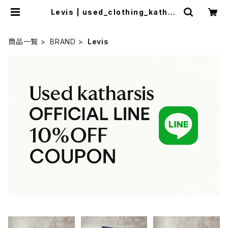
Levis | used_clothing_kathar
sis
商品一覧
BRAND
Levis