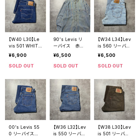
【W40 L30】Le
90's Levis リ
【W34 L34】Lev
vis 501 WHITE
ーバイス 赤タ
is 560 リーバイ
OAK CONE DE
ブ ダブルポケ
ス ジッパーフ
¥6,900
¥6,500
¥6,500
NIM リーバイ
ット メタルボタ
ライ バギー
ス ホワイトオ
ン セルビッジ
テーパード デ
SOLD OUT
SOLD OUT
SOLD OUT
ーク コーンデ
風ストライプ
ニムパンツ ジ
ニム ボタンフ
フェード デニ
ーンズ
ライ セルビッ
ムシャツ
ジ 赤耳 レザ
ーパッチ 濃
紺 デニムパン
ツ ジーンズ
00's Levis 55
【W36 L32】Lev
【W38 L30】Lev
0 リーバイス
is 550 リーバイ
is 501 リーバ