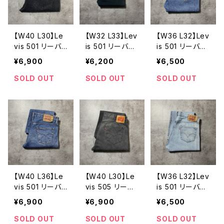
【W40 L30】Le
【W32 L33】Lev
【W36 L32】Lev
vis 501 リーバ
is 501 リーバイ
is 501 リーバイ
イス ボタンフ
ス ボタンフラ
ス ボタンフラ
¥6,900
¥6,200
¥6,500
ライ 先染めブ
イ あと染め
イ ストレー
ラックデニム
ブラックデニ
ト デニムパン
SOLD OUT
SOLD OUT
SOLD OUT
ジーンズ
ム ジーンズ
ツ ジーンズ
【W40 L36】Le
【W40 L30】Le
【W36 L32】Lev
vis 501 リーバ
vis 505 リーバ
is 501 リーバイ
イス ボタンフ
イス ジッパー
ス ボタンフラ
¥6,900
¥6,900
¥6,500
ライ 縦落ち
フライ ダーク
イ デニムパン
デニムパンツ
グレー 145周
ツ ジーンズ
SOLD OUT
SOLD OUT
SOLD OUT