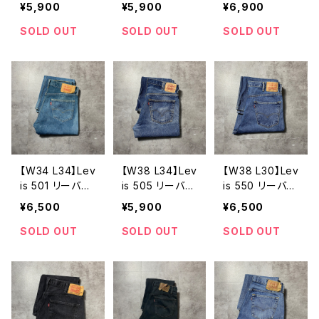
リラックスフィッ
ス ジッパーフ
イ ボタンフラ
¥5,900
¥5,900
¥6,900
ト テーパー
ライ バギー
イ メキシコ
ド メキシコ
テーパード デ
製 ブラウンデ
SOLD OUT
SOLD OUT
SOLD OUT
製 濃紺 ジッ
ニムパンツ ジ
ニム デニムパ
パーフライ デ
ーンズ
ンツ ジーンズ
ニムパンツ ジ
ーンズ
【W34 L34】Lev
【W38 L34】Lev
【W38 L30】Lev
is 501 リーバ
is 505 リーバイ
is 550 リーバイ
イ ボタンフラ
ス ジッパーフ
ス ジッパーフ
¥6,500
¥5,900
¥6,500
イ メキシコ
ライ レギュラ
ライ バギー
製 デニムパン
ーフィット メキ
テーパード 濃
SOLD OUT
SOLD OUT
SOLD OUT
ツ ジーンズ
シコ製 デニム
紺 140周年
パンツ ジーン
デニムパンツ
ズ
ジーンズ