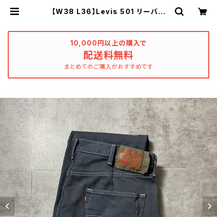
【W38 L36】Levis 501 リーバイ
ス ボタンフライ ストレート 後染
めダークグレー ブラックデニムパン
ツ ジーンズ | used_clothing_k
atharsis
10,000円以上の購入で
配送料無料
まとめてのご購入がおすすめです