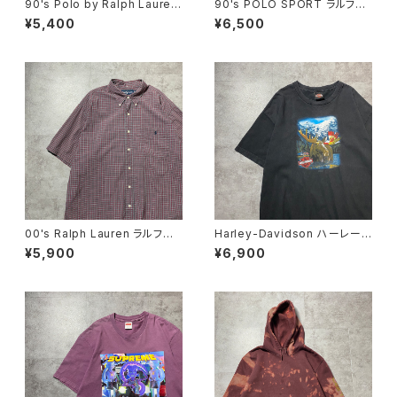
90's Polo by Ralph Lauren
90's POLO SPORT ラルフロ
ポロバイラルフローレン 刺繍
ーレン ポロスポーツ ハーフ
¥5,400
¥6,500
ワンポイント ポニー ブラウ
ジップ 刺繍ワンポイント 鹿
ン Tシャツ ポロシャツ
の子 ネイビー Tシャツ ポ
ロシャツ
00's Ralph Lauren ラルフロ
Harley-Davidson ハーレーダ
ーレン 刺繍ロゴ ポニー チ
ビッドソン ヘラジカ プリン
¥5,900
¥6,900
ェック総柄 半袖 ボタンダウ
ト コピーライト2016 ブラッ
ンシャツ
ク 黒 Tシャツ