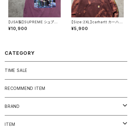
【USA製】SUPREME シュプリ
【Size:2XL】carhartt カーハー
ーム サイケデリック アートグ
ト ルーズフィット ラベルロ
¥10,900
¥5,900
ラフィック プリント パープ
ゴ ワインレッド ボルドー ス
ル Tシャツ
ウェット パーカー
CATEGORY
TIME SALE
RECOMMEND ITEM
BRAND
NIKE
ITEM