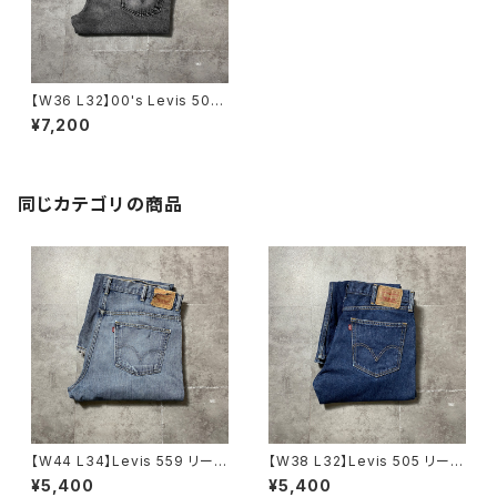
【W36 L32】00's Levis 505
リーバイス ジッパーフライ ス
¥7,200
トレート ヒゲ 縦落ち ブラッ
クデニム ジーンズ
同じカテゴリの商品
【W44 L34】Levis 559 リーバ
【W38 L32】Levis 505 リーバ
イス ジッパーフライ ルーズス
イス ジッパーフライ ストレー
¥5,400
¥5,400
トレート 極太シルエット デニ
トフィット デニムパンツ ジー