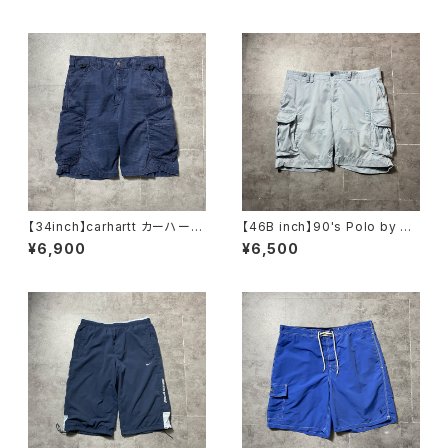
ムパンツ ジーンズ
ンズ
【34inch】carhartt カーハー
【46B inch】90's Polo by Ra
ト ジッパーフライ リップスト
lph Lauren ポロバイラルフロ
¥6,900
¥6,500
ップ ネイビー カーゴショー
ーレン ジッパーフライ ポロ
ツ ハーフパンツ
チノ ブルー カーゴショー
ツ ワークパンツ