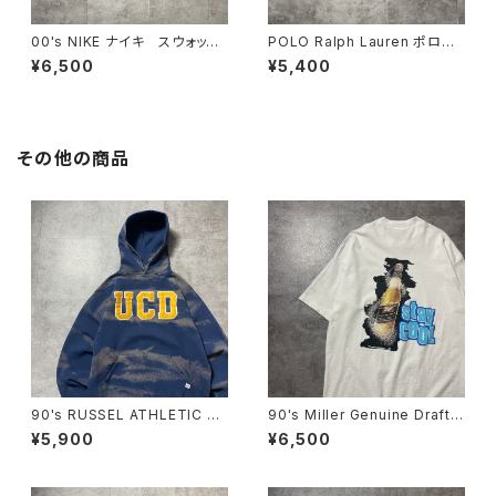
00's NIKE ナイキ スウォッシ
POLO Ralph Lauren ポロラ
ュ 刺繍ロゴ ネイビー ナイ
ルフローレン 刺繍ロゴ ポニ
¥6,500
¥5,400
ロンショーツ スウィムパンツ
ー ブルー ナイロンショー
ツ スウィムパンツ
その他の商品
90's RUSSEL ATHLETIC ラ
90's Miller Genuine Draft
ッセルアスレチック UCD ワッ
フルーツオブザルームボディ
¥5,900
¥6,500
ペンカレッジロゴ ブリーチ加
バックプリント シングルステッ
工 スウェット パーカー
チ ホワイト 白 Tシャツ