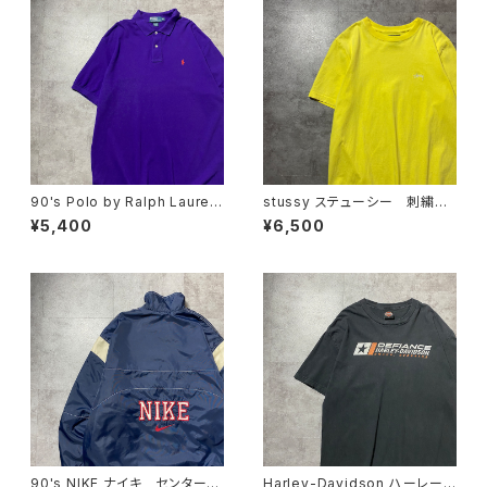
90's Polo by Ralph Lauren
stussy ステューシー 刺繍ワ
ポロバイラルフローレン 刺繍
ンポイント ストックロゴ イエ
¥5,400
¥6,500
ワンポイント ポニー パープ
ロー Tシャツ
ル 紫 Tシャツ ポロシャツ
90's NIKE ナイキ センタース
Harley-Davidson ハーレーダ