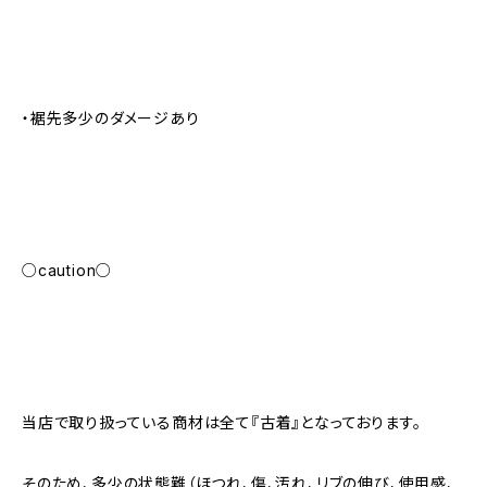
・裾先多少のダメージあり
○caution○
当店で取り扱っている商材は全て『古着』となっております。
そのため、多少の状態難（ほつれ、傷、汚れ、リブの伸び、使用感、