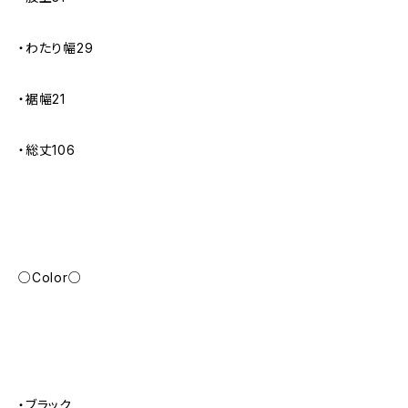
・わたり幅29
・裾幅21
・総丈106
○Color○
・ブラック