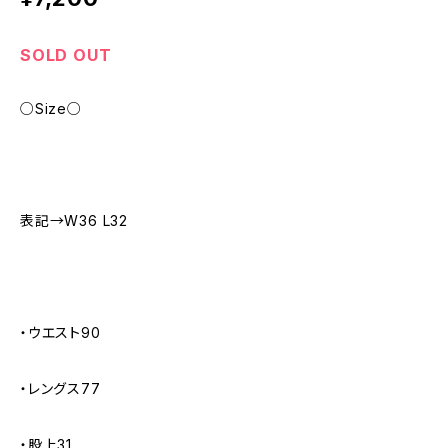
SOLD OUT
○Size○
表記→W36 L32
・ウエスト90
・レングス77
・股上31