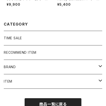
ウォッシュ ハーフジップ バッ
ビッドソン ロゴプリント メキ
¥9,900
¥5,400
ク刺繍 中綿 ナイロンプルオ
シコ製 ブラック 黒 Tシャツ
ーバー
CATEGORY
TIME SALE
RECOMMEND ITEM
BRAND
NIKE
ITEM
stussy
Long Sleeve Tee
商品一覧に戻る