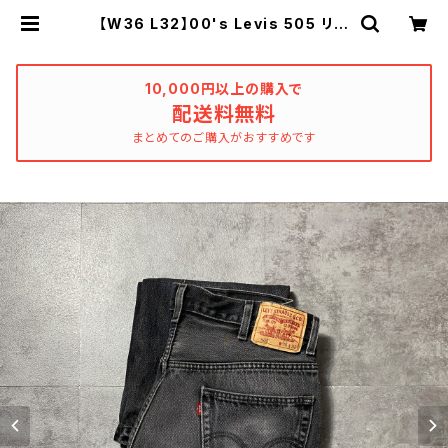
【W36 L32】00's Levis 505 リー
バイス ジッパーフライ ストレー
ト ヒゲ 縦落ち ブラックデニム
ジーンズ | used_clothing_katha
rsis
10,000円以上の購入で
配送料無料
まとめてのご購入がおすすめです