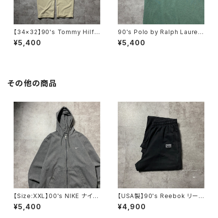
【34×32】90's Tommy Hilfi
90's Polo by Ralph Lauren
ger トミーヒルフィガー ジッパ
ポロバイラルフローレン 刺繍
¥5,400
¥5,400
ーフライ 2タック ベージュ
ワンポイント ポニー グリー
ポリエステル スラックス
ン Tシャツ ポロシャツ
その他の商品
【Size:XXL】00's NIKE ナイ
【USA製】90's Reebok リー
キ スウォッシュ 刺繍ワンポイ
ボック ベクターロゴ ラベ
¥5,400
¥4,900
ント グレー フルジップ スウ
ル ブラック 薄手 スウェット
ェット ジップパーカー フーデ
パンツ