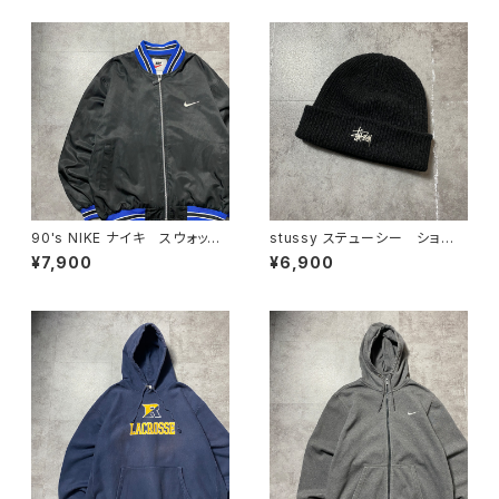
ィ
90's NIKE ナイキ スウォッシ
stussy ステューシー ショー
ュ 刺繍ワンポイント バック刺
ンフォント 刺繍ロゴ アクリル
¥7,900
¥6,900
繍 ラインリブ ブラック×ネイ
100% ブラック 黒 ニット
ビー ナイロンジャケット
帽 ニットキャップ ビーニー