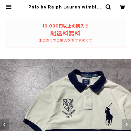
Polo by Ralph Lauren wimbled
on ポロラルフローレン ウィンブル
ドン ビックポニー 刺繍ロゴ Tシ
ャツ ポロシャツ | used_clothing
_katharsis
10,000円以上の購入で
配送料無料
まとめてのご購入がおすすめです