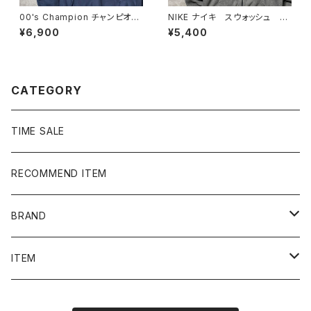
00's Champion チャンピオ
NIKE ナイキ スウォッシュ 刺
ン リバースウィーブ ラクロ
繍ワンポイント グレー フル
¥6,900
¥5,400
ス プリント 2XLサイズ ネ
ジップ ジップパーカー
イビー スウェット パーカー
CATEGORY
TIME SALE
RECOMMEND ITEM
BRAND
NIKE
ITEM
stussy
Long Sleeve Tee