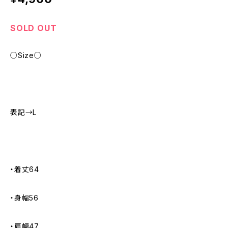
SOLD OUT
○Size○
表記→L
・着丈64
・身幅56
・肩幅47