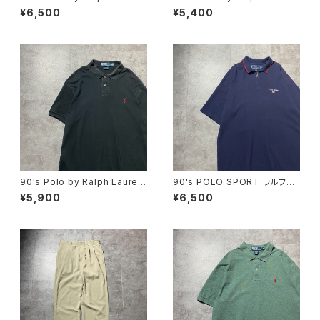
ポロバイラルフローレン 刺繍×
ポロバイラルフローレン 刺繍
¥6,500
¥5,400
ワッペン ボーダー ラガーシ
ワンポイント ポニー パープ
ャツ ポロシャツ ロンT
ル 紫 Tシャツ ポロシャツ
90's Polo by Ralph Lauren
90's POLO SPORT ラルフロ
ポロバイラルフローレン 刺繍
ーレン ポロスポーツ ハーフ
¥5,900
¥6,500
ワンポイント ポニー ブラッ
ジップ 刺繍ワンポイント 鹿
ク 黒 Tシャツ ポロシャツ
の子 ネイビー Tシャツ ポ
ロシャツ