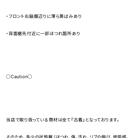
・フロント右脇腹辺りに薄ら黄ばみあり
・背面裾先付近に一部ほつれ箇所あり
○Caution○
当店で取り扱っている商材は全て『古着』となっております。
そのため、多少の状態難（ほつれ、傷、汚れ、リブの伸び、使用感、