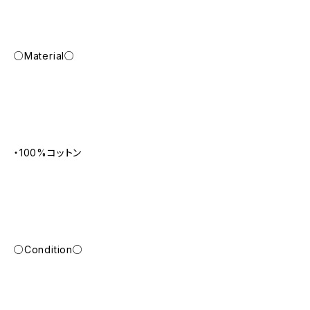
○Material○
・100%コットン
○Condition○