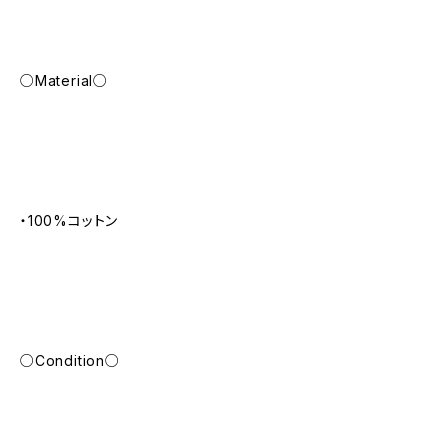
○Material○
・100%コットン
○Condition○