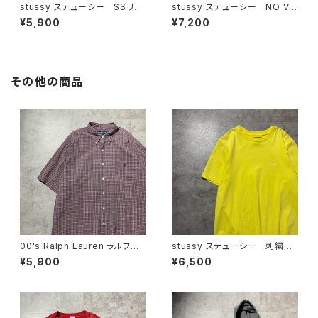
stussy ステューシー SSリン
stussy ステューシー NO VA
ク ワンポイント ロゴプリン
CATION INN グラフィック プ
¥5,900
¥7,200
ト カーキグリーン Tシャツ
リント ホワイト 白 Tシャツ
その他の商品
00's Ralph Lauren ラルフロ
stussy ステューシー 刺繍ワ
ーレン 刺繍ロゴ ポニー チ
ンポイント ストックロゴ イエ
¥5,900
¥6,500
ェック総柄 半袖 ボタンダウ
ロー Tシャツ
ンシャツ