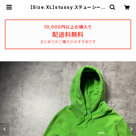
【Size.XL】stussy ステューシー
刺繍ワンポイント 反転ロゴ インサ
イドアウト 裏返し生地 グリーン
スウェット パーカー | used_clot
hing_katharsis
10,000円以上の購入で
配送料無料
まとめてのご購入がおすすめです