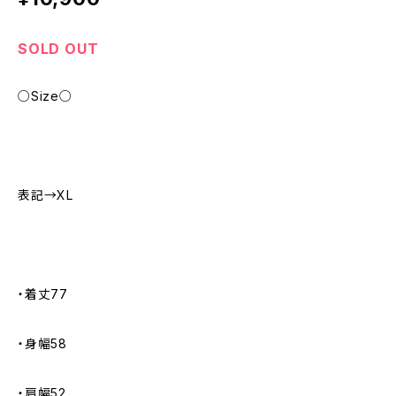
SOLD OUT
○Size○
表記→XL
・着丈77
・身幅58
・肩幅52