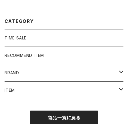
ン Tシャツ ポロシャツ
の子 ネイビー Tシャツ ポ
ロシャツ
CATEGORY
TIME SALE
RECOMMEND ITEM
BRAND
NIKE
ITEM
stussy
Long Sleeve Tee
商品一覧に戻る
Supreme
Tee