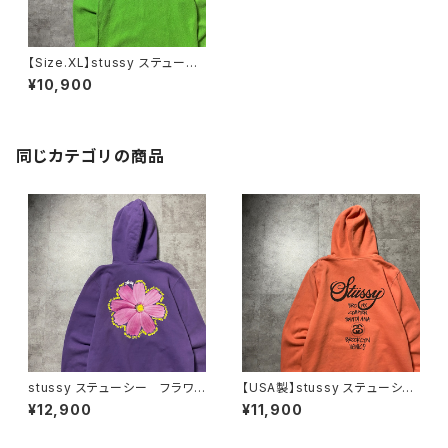
【Size.XL】stussy ステューシ
ー 刺繍ワンポイント 反転ロ
¥10,900
ゴ インサイドアウト 裏返し生
地 グリーン スウェット パー
カー
同じカテゴリの商品
stussy ステューシー フラワ
【USA製】stussy ステューシ
ー グラフィック バックプリン
ー ワールドツアー バックプリ
¥12,900
¥11,900
ト パープル スウェット パー
ント オレンジ スウェット パ
カー フーディ
ーカー フーディ