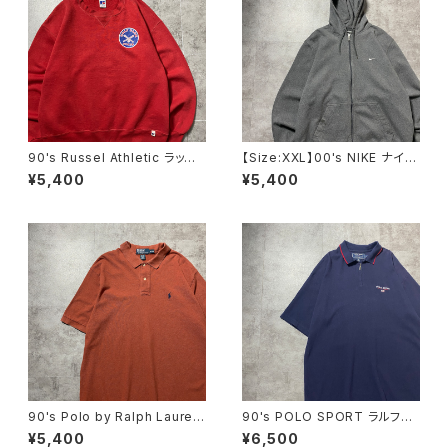
90's Russel Athletic ラッセ
【Size:XXL】00's NIKE ナイ
ルアスレチック ローカルベー
キ スウォッシュ 刺繍ワンポイ
¥5,400
¥5,400
スボールチーム プリント 前V
ント グレー フルジップ スウ
メキシコ製 レッド 赤 スウェ
ェット ジップパーカー フーデ
ット パーカー
ィ
90's Polo by Ralph Lauren
90's POLO SPORT ラルフロ
ポロバイラルフローレン 刺繍
ーレン ポロスポーツ ハーフ
¥5,400
¥6,500
ワンポイント ポニー ブラウ
ジップ 刺繍ワンポイント 鹿