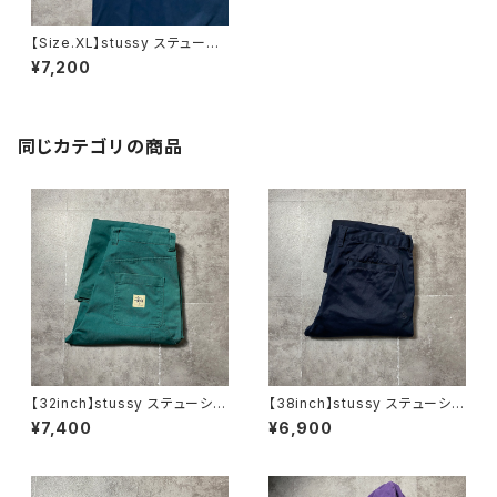
【Size.XL】stussy ステューシ
ー ショーンフォント バックプ
¥7,200
リント ネイビー Tシャツ
同じカテゴリの商品
【32inch】stussy ステューシ
【38inch】stussy ステューシ
ー ジッパーフライ グリー
ー ジッパーフライ SSリン
¥7,400
¥6,900
ン ダブルニー ワークパンツ
ク 刺繍ロゴ ネイビー クロ
ップド丈 ワークパンツ