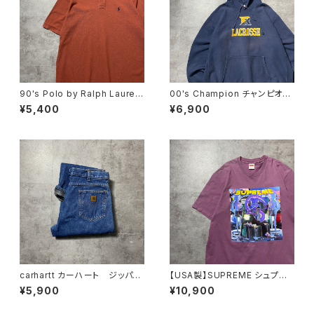
90's Polo by Ralph Lauren
00's Champion チャンピオ
ポロバイラルフローレン 刺繍
ン リバースウィーブ ラクロ
¥5,400
¥6,900
ワンポイント ポニー ブラウ
ス プリント 2XLサイズ ネ
ン Tシャツ ポロシャツ
イビー スウェット パーカー
carhartt カーハート ジッパー
【USA製】SUPREME シュプリ
フライ 裏地ブランケット付き
ーム サイケデリック アートグ
¥5,900
¥10,900
レザーパッチ 濃紺 デニムパ
ラフィック プリント パープ
ンツ ジーンズ
ル Tシャツ