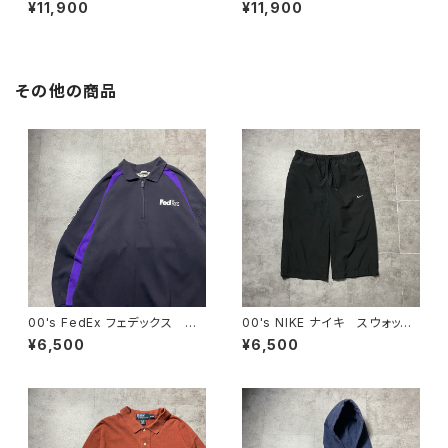
ー ワールドツアー バックプリ
ドツアー バックプリント フル
¥11,900
¥11,900
ント オレンジ スウェット パ
ジップ パーカー スウェット
ーカー フーディ
フーディ
その他の商品
00's FedEx フェデックス ハ
00's NIKE ナイキ スウォッシ
ーフジップ ワンポイント プリ
ュ 刺繍ロゴ クロップド丈
¥6,500
¥6,500
ント スウェット トレーナー
ブラック 黒 ナイロンショー
ツ ハーフパンツ