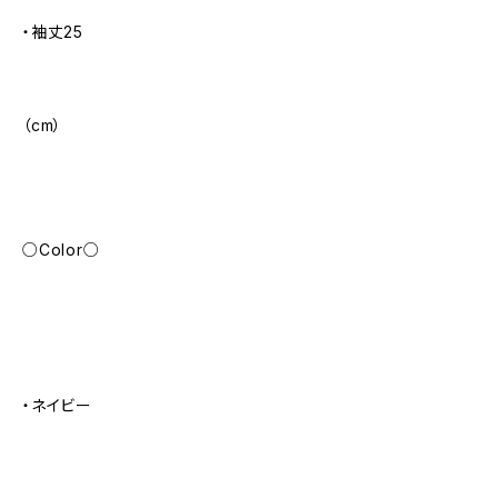
・袖丈25
（cm）
○Color○
・ネイビー