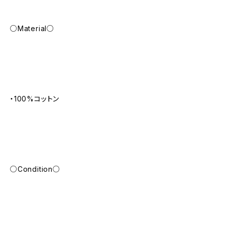
○Material○
・100%コットン
○Condition○