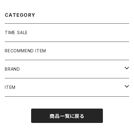
CATEGORY
TIME SALE
RECOMMEND ITEM
BRAND
NIKE
ITEM
stussy
Long Sleeve Tee
商品一覧に戻る
Supreme
Tee