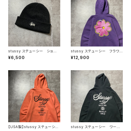
stussy ステューシー ショー
stussy ステューシー フラワ
ンフォント 刺繍ロゴ アクリル
ー グラフィック バックプリン
¥6,500
¥12,900
100% ブラック 黒 ニット
ト パープル スウェット パー
帽 ニットキャップ ビーニー
カー フーディ
【USA製】stussy ステューシ
stussy ステューシー ワール