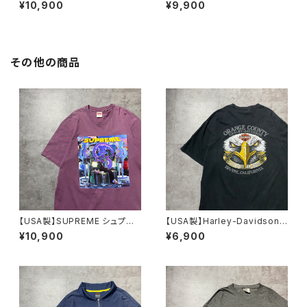
フォイル 刺繍ワンポイント ス
ワンポイント クレイジーパタ
¥10,900
¥9,900
リーストライプ ファイヤーバー
ーン ネイビー×レッド ナイロ
ド ジャージ トラックジャケッ
ンジャケット
ト
その他の商品
【USA製】SUPREME シュプリ
【USA製】Harley-Davidson
ーム サイケデリック アートグ
ハーレーダビッドソン 両面プリ
¥10,900
¥6,900
ラフィック プリント パープ
ント イーグル ブラック 黒
ル Tシャツ
Tシャツ