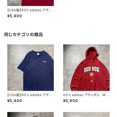
【USA製】90’s adidas アディ
ダス プリントロゴ シングルス
¥5,400
テッチ レッド Tシャツ
同じカテゴリの商品
【USA製】90's adidas アディ
00's adidas アディダス ML
ダス 刺繍ワンポイント ネイ
B RED SOX ボストンレッドソッ
¥5,400
¥5,900
ビー ヘビーオンス Tシャツ
クス チームロゴ センター刺
繍 スウェット パーカー