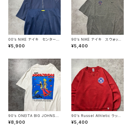
00's NIKE ナイキ センタース
90's NIKE ナイキ スウォッシ
ウォッシュ 刺繍ロゴ ハーフ
ュ 刺繍ロゴ NFL FILMS バ
¥5,900
¥5,400
ジップ ネイビー Tシャツ
ックプリント メキシコ製 グレ
ポロシャツ
ー Tシャツ
90's ONEITA BIG JOHNSO
90's Russel Athletic ラッセ
N FINS ダイビング バックプリ
ルアスレチック ローカルベー
¥8,900
¥5,400
ント スラング シングルステッ
スボールチーム プリント 前V
チ ホワイト 白 Tシャツ
メキシコ製 レッド 赤 スウェ