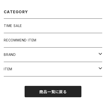
ット パーカー
CATEGORY
TIME SALE
RECOMMEND ITEM
BRAND
NIKE
ITEM
stussy
Long Sleeve Tee
商品一覧に戻る
Supreme
Tee