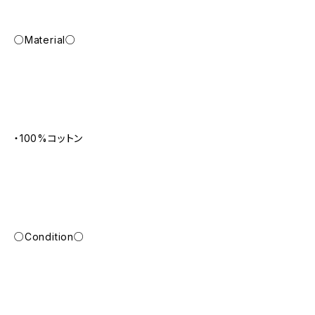
○Material○
・100%コットン
○Condition○