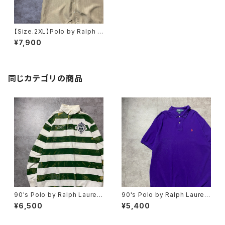
【Size.2XL】Polo by Ralph L
auren ポロバイラルフローレン
¥7,900
刺繍ポニー シルク混リネン
オープンカラー ベージュ 半
袖シャツ
同じカテゴリの商品
90's Polo by Ralph Lauren
90's Polo by Ralph Lauren
ポロバイラルフローレン 刺繍×
ポロバイラルフローレン 刺繍
¥6,500
¥5,400
ワッペン ボーダー ラガーシ
ワンポイント ポニー パープ
ャツ ポロシャツ ロンT
ル 紫 Tシャツ ポロシャツ