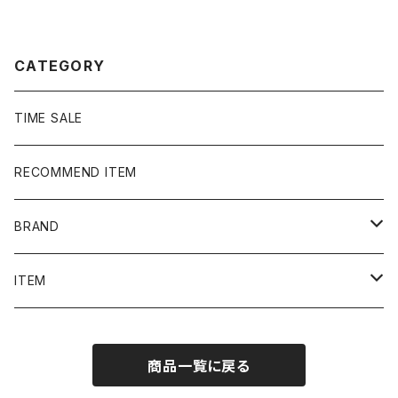
ー ジャージ トラックジャケッ
ンツ ジーンズ
ト
CATEGORY
TIME SALE
RECOMMEND ITEM
BRAND
NIKE
ITEM
stussy
Long Sleeve Tee
商品一覧に戻る
Supreme
Tee