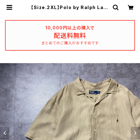
【Size.2XL】Polo by Ralph Laur
en ポロバイラルフローレン 刺繍ポ
ニー シルク混リネン オープンカラ
ー ベージュ 半袖シャツ | used_
clothing_katharsis
10,000円以上の購入で
配送料無料
まとめてのご購入がおすすめです