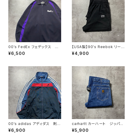
00's FedEx フェデックス ハ
【USA製】90's Reebok リー
ーフジップ ワンポイント プリ
ボック ベクターロゴ ラベ
¥6,500
¥4,900
ント スウェット トレーナー
ル ブラック 薄手 スウェット
パンツ
00's adidas アディダス 刺繍
carhartt カーハート ジッパー
ワンポイント バックプリント
フライ 裏地ブランケット付き
¥6,900
¥5,900
サイドストライプ マルチカラ
レザーパッチ 濃紺 デニムパ