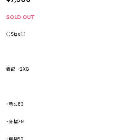
SOLD OUT
○Size○
表記→2XB
・着丈83
・身幅79
・肩幅59