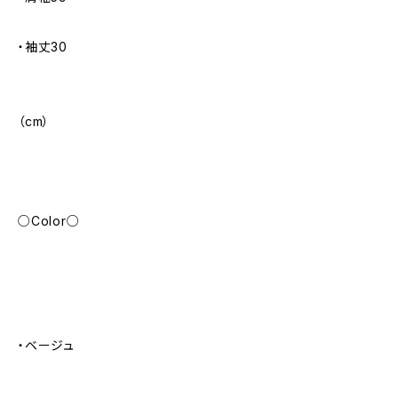
・袖丈30
（cm）
○Color○
・ベージュ