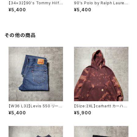
【34×32】90's Tommy Hilfi
90's Polo by Ralph Lauren
ger トミーヒルフィガー ジッパ
ポロバイラルフローレン 刺繍
¥5,400
¥5,400
ーフライ 2タック ベージュ
ワンポイント ポニー グリー
ポリエステル スラックス
ン Tシャツ ポロシャツ
その他の商品
【W36 L32】Levis 550 リーバ
【Size:2XL】carhartt カーハー
イス ジッパーフライ バギ
ト ルーズフィット ラベルロ
¥5,400
¥5,900
ー テーパード 140周年 デ
ゴ ワインレッド ボルドー ス
ニムパンツ ジーンズ
ウェット パーカー