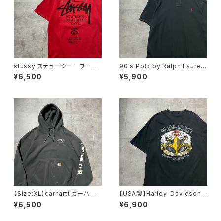
stussy ステューシー ワール
90's Polo by Ralph Lauren
ドツアー×ラスタ 両面プリン
ポロバイラルフローレン 刺繍
¥6,500
¥5,900
ト レッド 赤 Tシャツ
ワンポイント ポニー ブラッ
ク 黒 Tシャツ ポロシャツ
【Size:XL】carhartt カーハー
【USA製】Harley-Davidson
ト 刺繍企業ロゴ アームプリ
ハーレーダビッドソン 両面プリ
¥6,500
¥6,900
ント グッドダメージ ダークグ
ント イーグル ブラック 黒
レー スウェット パーカー
Tシャツ