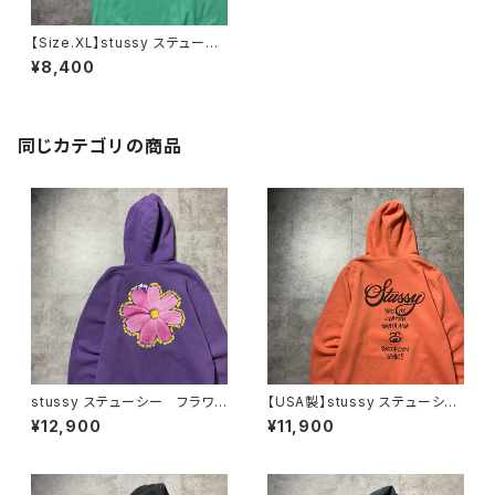
【Size.XL】stussy ステューシ
ー 8ボール バックプリント
¥8,400
ミントグリーン Tシャツ
同じカテゴリの商品
stussy ステューシー フラワ
【USA製】stussy ステューシ
ー グラフィック バックプリン
ー ワールドツアー バックプリ
¥12,900
¥11,900
ト パープル スウェット パー
ント オレンジ スウェット パ
カー フーディ
ーカー フーディ