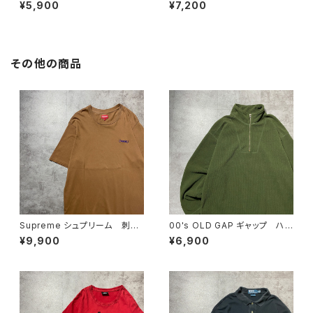
ク ワンポイント ロゴプリン
CATION INN グラフィック プ
¥5,900
¥7,200
ト カーキグリーン Tシャツ
リント ホワイト 白 Tシャツ
その他の商品
Supreme シュプリーム 刺繍
00's OLD GAP ギャップ ハ
ワンポイント ブラウン Tシャ
ーフジップ コーデュロイ グリ
¥9,900
¥6,900
ツ
ーン フリーススウェット トレ
ーナー