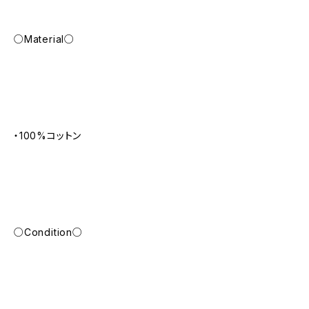
○Material○
・100%コットン
○Condition○