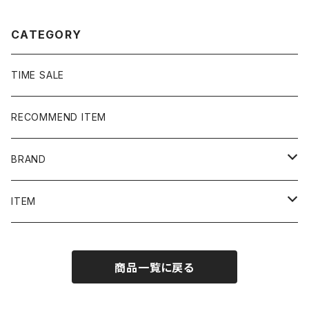
CATEGORY
TIME SALE
RECOMMEND ITEM
BRAND
NIKE
ITEM
stussy
Long Sleeve Tee
商品一覧に戻る
Supreme
Tee