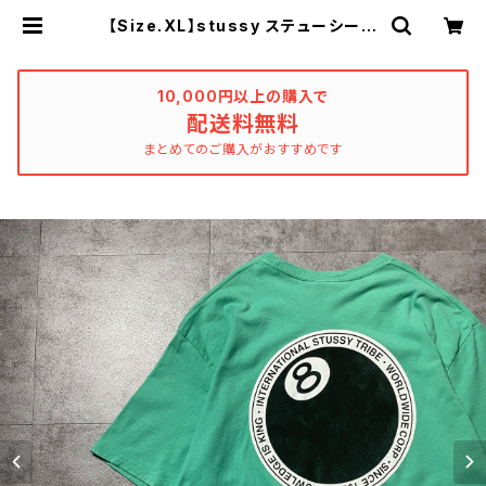
【Size.XL】stussy ステューシー
8ボール バックプリント ミントグ
リーン Tシャツ | used_clothing
_katharsis
10,000円以上の購入で
配送料無料
まとめてのご購入がおすすめです