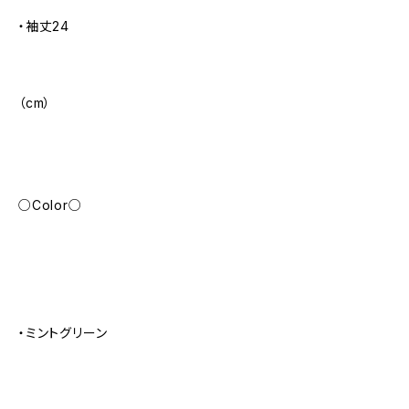
・袖丈24
（cm）
○Color○
・ミントグリーン