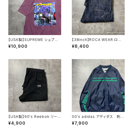
【USA製】SUPREME シュプリ
【38inch】ROCA WEAR ロカ
ーム サイケデリック アートグ
ウェア ジッパーフライ 濃
¥10,900
¥8,400
ラフィック プリント パープ
紺 バギーデニムパンツ ジー
ル Tシャツ
ンズ
【USA製】90's Reebok リー
00's adidas アディダス 刺繍
ボック ベクターロゴ ラベ
ワンポイント パフォーマンスロ
¥4,900
¥7,900
ル ブラック 薄手 スウェット
ゴ ノーカラー ネイビー ナ
パンツ
イロンジャケット