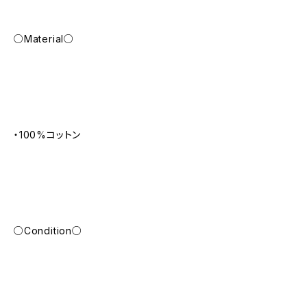
○Material○
・100%コットン
○Condition○