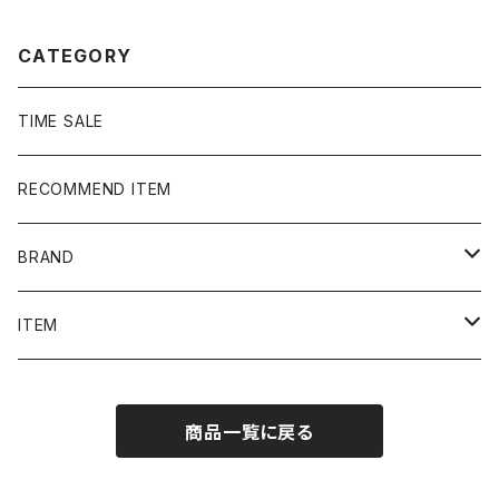
CATEGORY
TIME SALE
RECOMMEND ITEM
BRAND
NIKE
ITEM
stussy
Long Sleeve Tee
商品一覧に戻る
Supreme
Tee