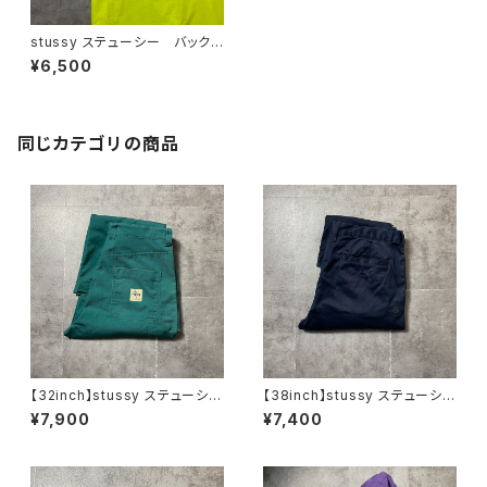
stussy ステューシー バックプ
リント ネオングリーン Tシャ
¥6,500
ツ
同じカテゴリの商品
【32inch】stussy ステューシ
【38inch】stussy ステューシ
ー ジッパーフライ グリー
ー ジッパーフライ SSリン
¥7,900
¥7,400
ン ダブルニー ワークパンツ
ク 刺繍ロゴ ネイビー クロ
ップド丈 ワークパンツ