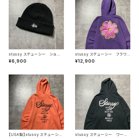
stussy ステューシー ショー
stussy ステューシー フラワ
ンフォント 刺繍ロゴ アクリル
ー グラフィック バックプリン
¥6,900
¥12,900
100% ブラック 黒 ニット
ト パープル スウェット パー
帽 ニットキャップ ビーニー
カー フーディ
【USA製】stussy ステューシ
stussy ステューシー ワール