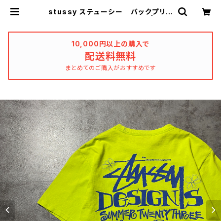
stussy ステューシー バックプリン
ト ネオングリーン Tシャツ | use
d_clothing_katharsis
10,000円以上の購入で
配送料無料
まとめてのご購入がおすすめです