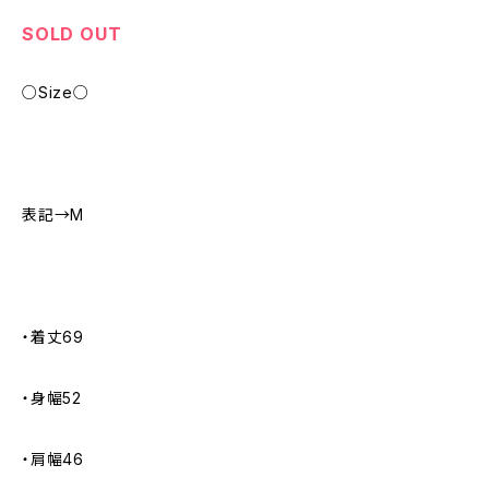
SOLD OUT
○Size○
表記→M
・着丈69
・身幅52
・肩幅46