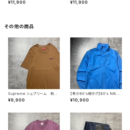
ー ワールドツアー バックプリ
ドツアー バックプリント フル
¥11,900
¥11,900
ント オレンジ スウェット パ
ジップ パーカー スウェット
ーカー フーディ
フーディ
その他の商品
Supreme シュプリーム 刺繍
【希少80's紺タグ】80's NIKE
ワンポイント ブラウン Tシャ
ナイキ 紺タグ スウォッシュ
¥9,900
¥10,900
ツ
刺繍ワンポイント スタンドカラ
ー ブルー コットンナイロン
プルオーバー アノラック