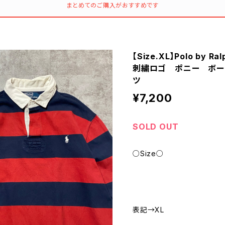
まとめてのご購入がおすすめです
【Size.XL】Polo by 
刺繍ロゴ ポニー ボー
ツ
¥7,200
SOLD OUT
○Size○
表記→XL