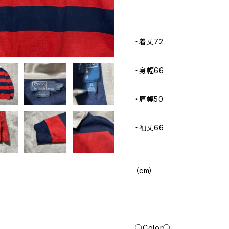
・着丈72
・身幅66
・肩幅50
・袖丈66
（cm）
○Color○