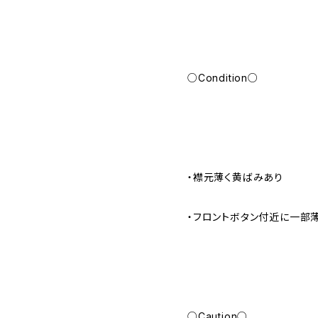
○Condition○
・襟元薄く黄ばみあり
・フロントボタン付近に一部
○Caution○