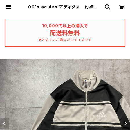
00's adidas アディダス 刺繍パフ
ォーマンスロゴ アームロゴ モノト
ーン ジャージ トラックジャケット
| used_clothing_katharsis
10,000円以上の購入で
配送料無料
まとめてのご購入がおすすめです