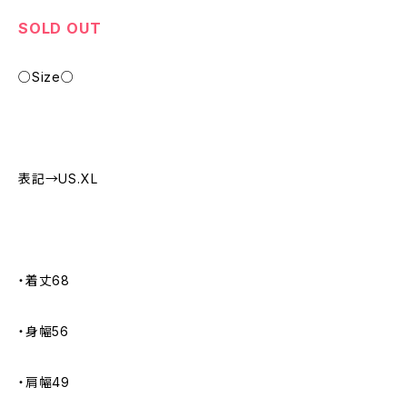
SOLD OUT
○Size○
表記→US.XL
・着丈68
・身幅56
・肩幅49