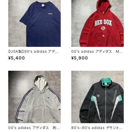
【USA製】90's adidas アディ
00's adidas アディダス ML
ダス 刺繍ワンポイント ネイ
B RED SOX ボストンレッドソッ
¥5,400
¥5,900
ビー ヘビーオンス Tシャツ
クス チームロゴ センター刺
繍 スウェット パーカー
00's adidas アディダス 刺繍
80's-90's adidas デサント製