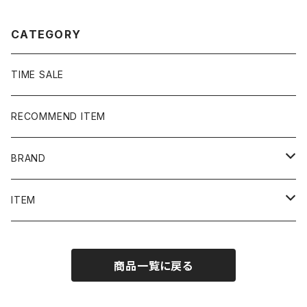
CATEGORY
TIME SALE
RECOMMEND ITEM
BRAND
NIKE
ITEM
stussy
Long Sleeve Tee
商品一覧に戻る
Supreme
Tee