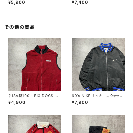
ワンポイント パフォーマンスロ
アディダス トレフォイル 刺繍
¥5,900
¥7,400
ゴ サイドストライプ グレー
ロゴ ジャージ トラックジャケ
スウェット パーカー
ット
その他の商品
【USA製】90's BIG DOGS 希
90's NIKE ナイキ スウォッシ
少POLAR DOGSタグ ビッグ
ュ 刺繍ワンポイント バック刺
¥4,900
¥7,900
ドッグス ワンポイント ラベル
繍 ラインリブ ブラック×ネイ
ロゴ XLサイズ レッド 赤
ビー ナイロンジャケット
フリースベスト