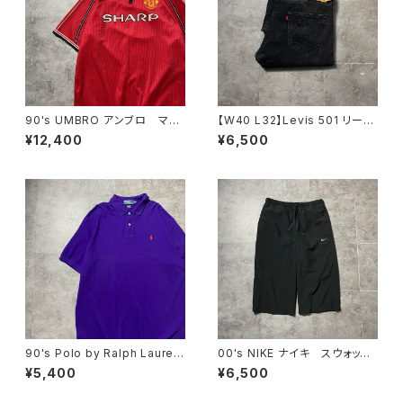
90's UMBRO アンブロ マン
【W40 L32】Levis 501 リーバ
チェスターユナイテッド イング
イス ボタンフライ ストレー
¥12,400
¥6,500
ランドプレミアリーグ ハーフジ
ト ブラックデニム ジーンズ
ップ SHARP サイドロゴ ユ
ニフォーム ゲームシャツ サッ
カーシャツ
90's Polo by Ralph Lauren
00's NIKE ナイキ スウォッシ
ポロバイラルフローレン 刺繍
ュ 刺繍ロゴ クロップド丈
¥5,400
¥6,500
ワンポイント ポニー パープ
ブラック 黒 ナイロンショー
ル 紫 Tシャツ ポロシャツ
ツ ハーフパンツ