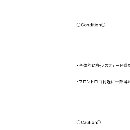
○Condition○
・全体的に多少のフェード感
・フロントロゴ付近に一部薄
○Caution○