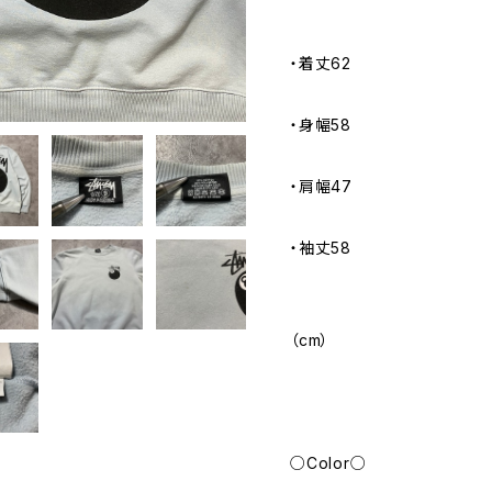
・着丈62
・身幅58
・肩幅47
・袖丈58
（cm）
○Color○