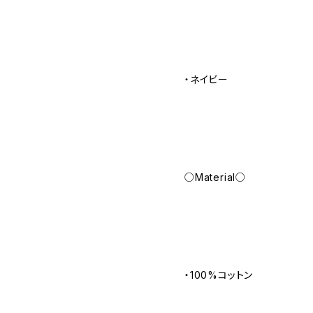
・ネイビー
○Material○
・100%コットン