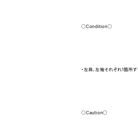
○Condition○
・左肩、左袖それぞれ1箇所
○Caution○