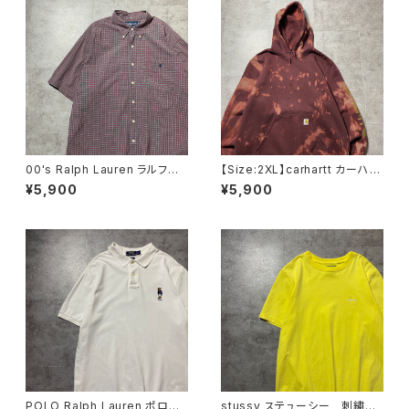
00's Ralph Lauren ラルフロ
【Size:2XL】carhartt カーハー
ーレン 刺繍ロゴ ポニー チ
ト ルーズフィット ラベルロ
¥5,900
¥5,900
ェック総柄 半袖 ボタンダウ
ゴ ワインレッド ボルドー ス
ンシャツ
ウェット パーカー
POLO Ralph Lauren ポロラ
stussy ステューシー 刺繍ワ