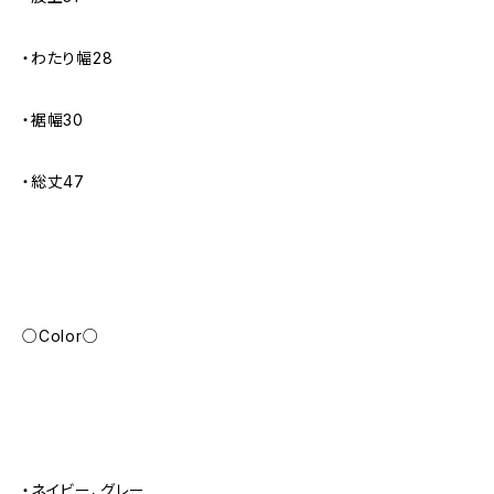
・わたり幅28
・裾幅30
・総丈47
○Color○
・ネイビー、グレー