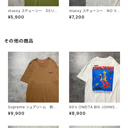
stussy ステューシー SSリン
stussy ステューシー NO VA
ク ワンポイント ロゴプリン
CATION INN グラフィック プ
¥5,900
¥7,200
ト カーキグリーン Tシャツ
リント ホワイト 白 Tシャツ
その他の商品
Supreme シュプリーム 刺繍
90's ONEITA BIG JOHNSO
ワンポイント ブラウン Tシャ
N FINS ダイビング バックプリ
¥9,900
¥8,900
ツ
ント スラング シングルステッ
チ ホワイト 白 Tシャツ