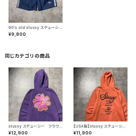
90's old stussy ステューシ
ー ショーンフォント ワンポイ
¥9,800
ント リフレクター ナイロン
ショーツ ショートパンツ
同じカテゴリの商品
stussy ステューシー フラワ
【USA製】stussy ステューシ
ー グラフィック バックプリン
ー ワールドツアー バックプリ
¥12,900
¥11,900
ト パープル スウェット パー
ント オレンジ スウェット パ