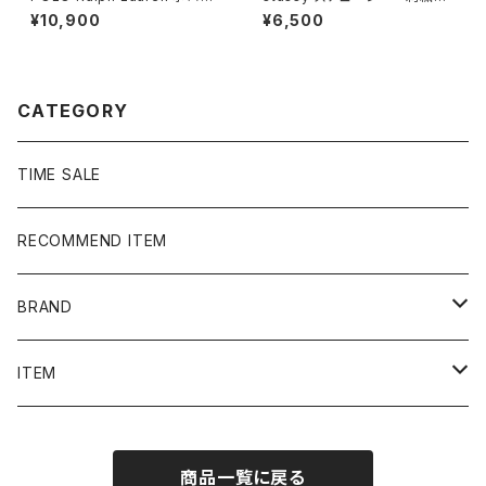
ルフローレン ポロベア 刺繍
ンポイント ストックロゴ イエ
¥10,900
¥6,500
ワンポイント ホワイト 白 T
ロー Tシャツ
シャツ ポロシャツ
CATEGORY
TIME SALE
RECOMMEND ITEM
BRAND
NIKE
ITEM
stussy
Long Sleeve Tee
商品一覧に戻る