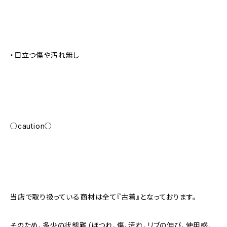
・目立つ傷や汚れ無し
○caution○
当店で取り扱っている商材は全て『古着』となっております。
そのため、多少の状態難（ほつれ、傷、汚れ、リブの伸び、使用感、