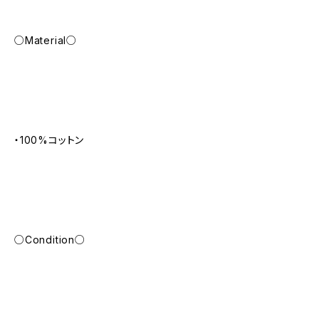
○Material○
・100%コットン
○Condition○