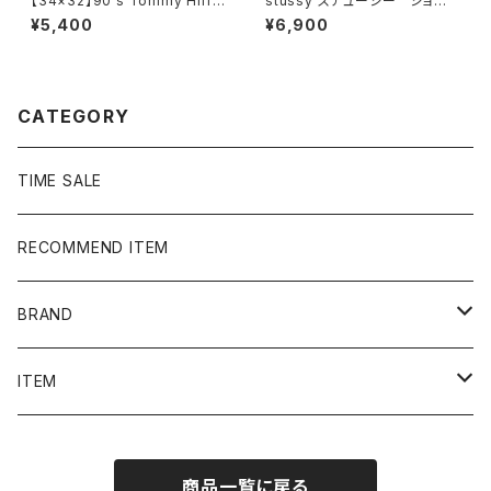
【34×32】90's Tommy Hilfi
stussy ステューシー ショー
ger トミーヒルフィガー ジッパ
ンフォント 刺繍ロゴ アクリル
¥5,400
¥6,900
ーフライ 2タック ベージュ
100% ブラック 黒 ニット
ポリエステル スラックス
帽 ニットキャップ ビーニー
CATEGORY
TIME SALE
RECOMMEND ITEM
BRAND
NIKE
ITEM
stussy
Long Sleeve Tee
商品一覧に戻る