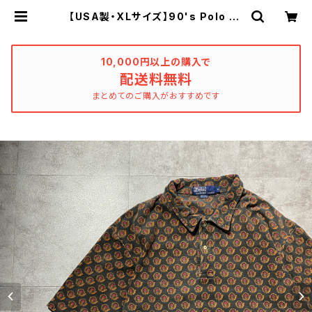
【USA製・XLサイズ】90's Polo by
Ralph Lauren ポロバイラルフロー
レン 幾何学模様 総柄 ポロシャ
ツ | used_clothing_katharsis
10,000円以上の購入で
配送料無料
まとめてのご購入がおすすめです