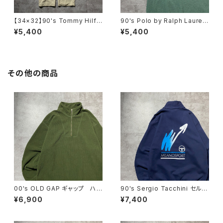
【34×32】90's Tommy Hilfi
90's Polo by Ralph Lauren
ger トミーヒルフィガー ジッパ
ポロバイラルフローレン 刺繍
¥5,400
¥5,400
ーフライ 2タック ベージュ
ワンポイント ポニー グリー
ポリエステル スラックス
ン Tシャツ ポロシャツ
その他の商品
00's OLD GAP ギャップ ハ
90's Sergio Tacchini セルジ
ーフジップ コーデュロイ グリ
オタッキーニ 刺繍ワンポイン
¥6,900
¥7,400
ーン フリーススウェット トレ
ト ハーフジップ バックプリン
ーナー
ト ネイビー スウェット トレ
ーナー