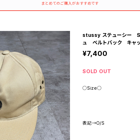
まとめてのご購入がおすすめです
stussy ステューシー
ュ ベルトバック キャ
¥7,400
SOLD OUT
○Size○
表記→O/S