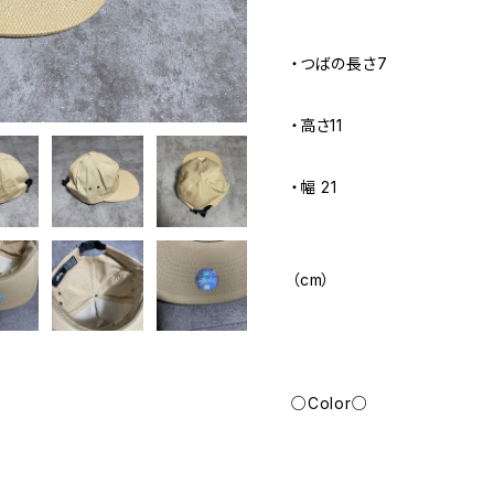
・つばの長さ7
・高さ11
・幅 21
（cm）
○Color○