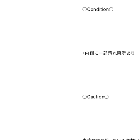
○Condition○
・内側に一部汚れ箇所あり
○Caution○