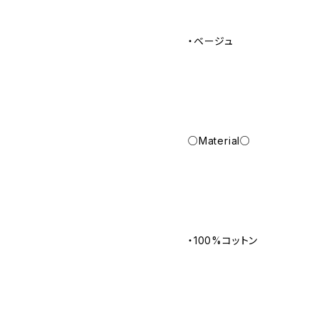
・ベージュ
○Material○
・100%コットン