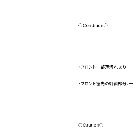
○Condition○
・フロント一部薄汚れあり
・フロント裾先の刺繍部分、
○Caution○