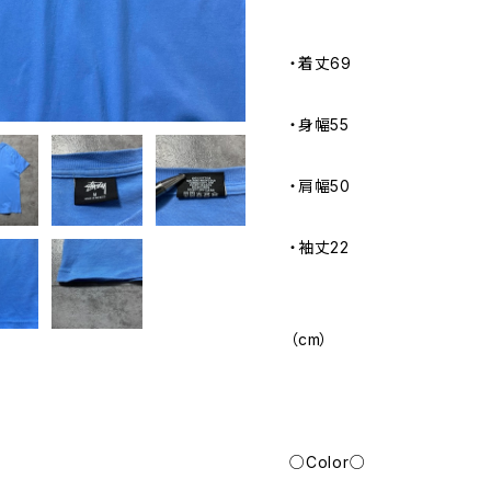
・着丈69
・身幅55
・肩幅50
・袖丈22
（cm）
○Color○