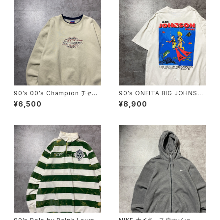
90's 00's Champion チャン
90's ONEITA BIG JOHNSO
ピオン 刺繍ロゴ ラインリ
N FINS ダイビング バックプリ
¥6,500
¥8,900
ブ ベージュ スウェット トレ
ント スラング シングルステッ
ーナー
チ ホワイト 白 Tシャツ