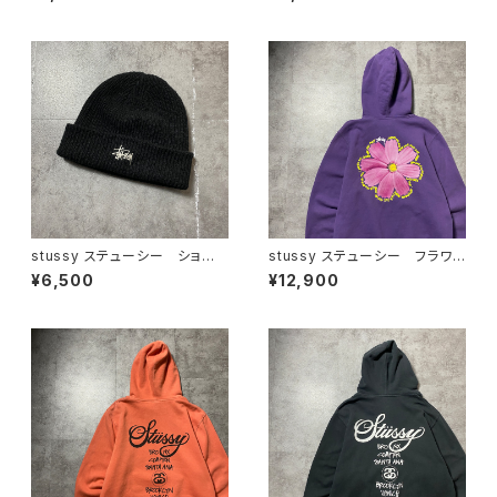
ン ダブルニー ワークパンツ
ク 刺繍ロゴ ネイビー クロ
ップド丈 ワークパンツ
stussy ステューシー ショー
stussy ステューシー フラワ
ンフォント 刺繍ロゴ アクリル
ー グラフィック バックプリン
¥6,500
¥12,900
100% ブラック 黒 ニット
ト パープル スウェット パー
帽 ニットキャップ ビーニー
カー フーディ