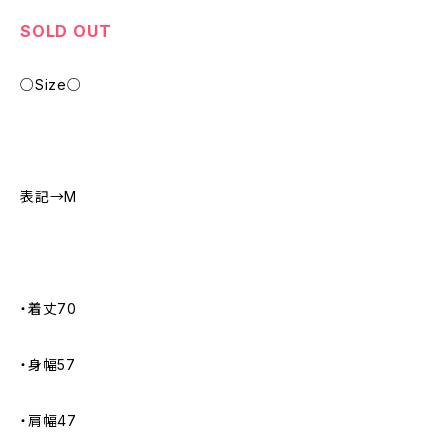
SOLD OUT
○Size○
表記→M
・着丈70
・身幅57
・肩幅47