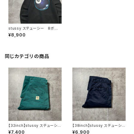
stussy ステューシー 8ボー
ル 立体 バックプリント ブラ
¥8,900
ック 黒 スウェット パーカー
同じカテゴリの商品
【32inch】stussy ステューシ
【38inch】stussy ステューシ
ー ジッパーフライ グリー
ー ジッパーフライ SSリン
¥7,400
¥6,900