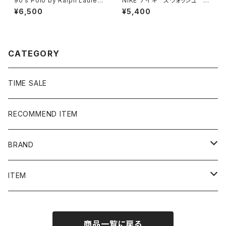
90's Polo by Ralph Lauren
NIKE ナイキ スウォッシュ 刺
ポロバイラルフローレン 刺繍×
繍ワンポイント グレー フル
¥6,500
¥5,400
ワッペン ボーダー ラガーシ
ジップ ジップパーカー
ャツ ポロシャツ ロンT
CATEGORY
TIME SALE
RECOMMEND ITEM
BRAND
NIKE
ITEM
stussy
Long Sleeve Tee
商品一覧に戻る