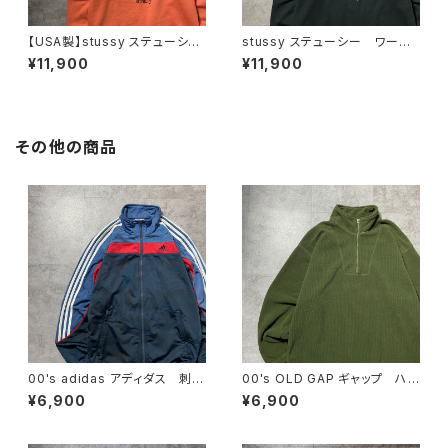
【USA製】stussy ステューシ
stussy ステューシー ワール
ー ワールドツアー バックプリ
ドツアー バックプリント フル
¥11,900
¥11,900
ント オレンジ スウェット パ
ジップ パーカー スウェット
ーカー フーディ
フーディ
その他の商品
00's adidas アディダス 刺繍
00's OLD GAP ギャップ ハ
ワンポイント バックプリント
ーフジップ コーデュロイ グリ
¥6,900
¥6,900
サイドストライプ マルチカラ
ーン フリーススウェット トレ
ー ジャージ トラックジャケッ
ーナー
ト