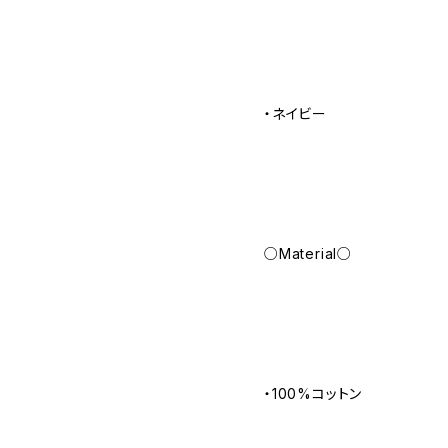
・ネイビー
○Material○
・100%コットン