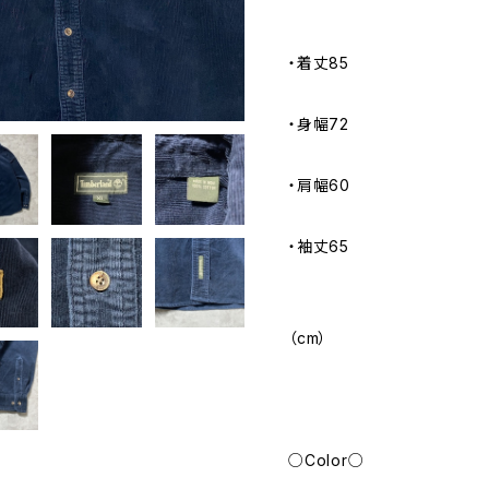
・着丈85
・身幅72
・肩幅60
・袖丈65
（cm）
○Color○