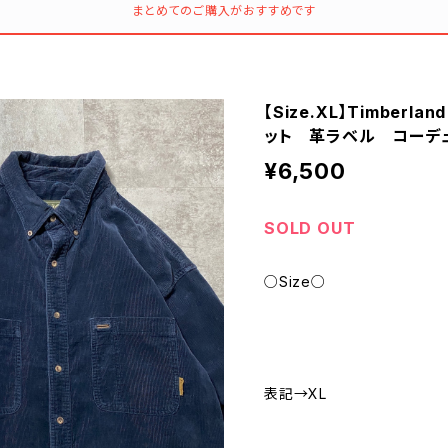
まとめてのご購入がおすすめです
【Size.XL】Timber
ット 革ラベル コーデ
¥6,500
SOLD OUT
○Size○
表記→XL