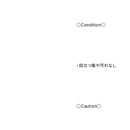
○Condition○
・目立つ傷や汚れなし
○Caution○