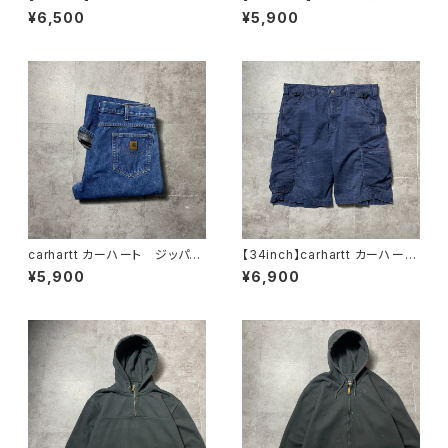
ト 刺繍企業ロゴ アームプリ
ト ルーズフィット ラベルロ
¥6,500
¥5,900
ント グッドダメージ ダークグ
ゴ ワインレッド ボルドー ス
レー スウェット パーカー
ウェット パーカー
carhartt カーハート ジッパー
【34inch】carhartt カーハー
フライ 裏地ブランケット付き
ト ジッパーフライ リップスト
¥5,900
¥6,900
レザーパッチ 濃紺 デニムパ
ップ ネイビー カーゴショー
ンツ ジーンズ
ツ ハーフパンツ