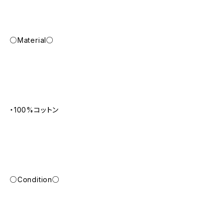
○Material○
・100%コットン
○Condition○