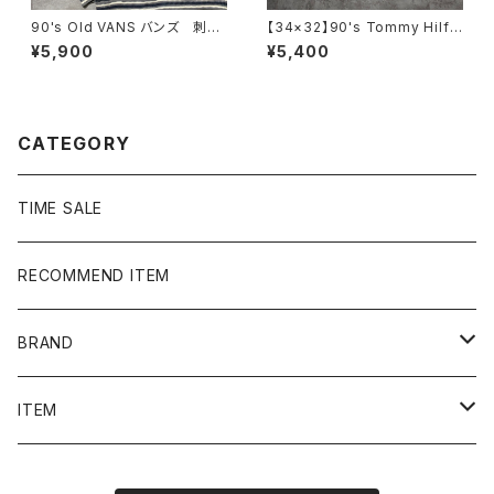
90's Old VANS バンズ 刺繍
【34×32】90's Tommy Hilfi
ワンポイント ラインリブ ヘビ
ger トミーヒルフィガー ジッパ
¥5,900
¥5,400
ーオンス ブラック 黒 スウェ
ーフライ 2タック ベージュ
ット トレーナー
ポリエステル スラックス
CATEGORY
TIME SALE
RECOMMEND ITEM
BRAND
NIKE
ITEM
stussy
Long Sleeve Tee