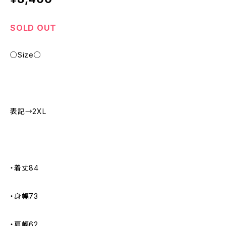
SOLD OUT
○Size○
表記→2XL
・着丈84
・身幅73
・肩幅62