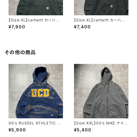
【Size:XL】carhartt カーハー
【Size:XL】carhartt カーハー
ト ハーフジップ ヘビーオン
ト グッドダメージ フルジッ
¥7,900
¥7,400
ス ブラック 黒 スウェット
プ パーカー スウェット フー
パーカー フーディ
ディ
その他の商品
90's RUSSEL ATHLETIC ラ
【Size:XXL】00's NIKE ナイ
ッセルアスレチック UCD ワッ
キ スウォッシュ 刺繍ワンポイ
¥5,900
¥5,400
ペンカレッジロゴ ブリーチ加
ント グレー フルジップ スウ
工 スウェット パーカー
ェット ジップパーカー フーデ