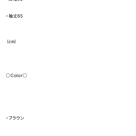
・袖丈65
（cm）
○Color○
・ブラウン