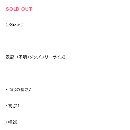
SOLD OUT
○Size○
表記→不明（メンズフリーサイズ）
・つばの長さ7
・高さ11
・幅20