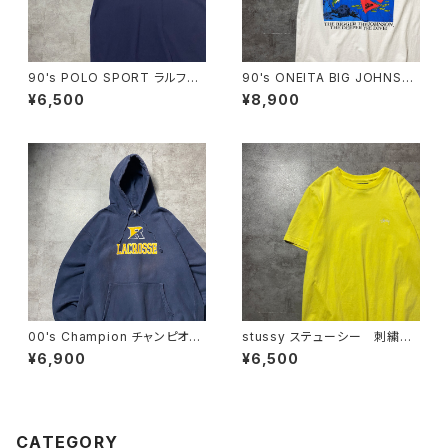
90's POLO SPORT ラルフロ
90's ONEITA BIG JOHNSO
ーレン ポロスポーツ ハーフ
N FINS ダイビング バックプリ
¥6,500
¥8,900
ジップ 刺繍ワンポイント 鹿
ント スラング シングルステッ
の子 ネイビー Tシャツ ポ
チ ホワイト 白 Tシャツ
ロシャツ
00's Champion チャンピオ
stussy ステューシー 刺繍ワ
ン リバースウィーブ ラクロ
ンポイント ストックロゴ イエ
¥6,900
¥6,500
ス プリント 2XLサイズ ネ
ロー Tシャツ
イビー スウェット パーカー
CATEGORY