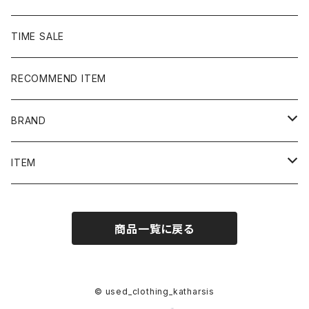
TIME SALE
RECOMMEND ITEM
BRAND
NIKE
ITEM
stussy
Long Sleeve Tee
商品一覧に戻る
Supreme
Tee
Ralph Lauren/Polo Sport
Rugger shirt
© used_clothing_katharsis