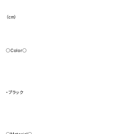
（cm）
○Color○
・ブラック