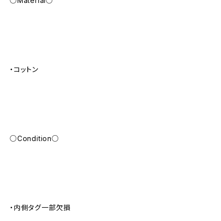
○Material○
・コットン
○Condition○
・内側タグ一部欠損