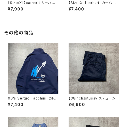
【Size:XL】carhartt カーハー
【Size:XL】carhartt カーハー
ト ハーフジップ ヘビーオン
ト グッドダメージ フルジッ
¥7,900
¥7,400
ス ブラック 黒 スウェット
プ パーカー スウェット フー
パーカー フーディ
ディ
その他の商品
90's Sergio Tacchini セルジ
【38inch】stussy ステューシ
オタッキーニ 刺繍ワンポイン
ー ジッパーフライ SSリン
¥7,400
¥6,900
ト ハーフジップ バックプリン
ク 刺繍ロゴ ネイビー クロ
ト ネイビー スウェット トレ
ップド丈 ワークパンツ
ーナー