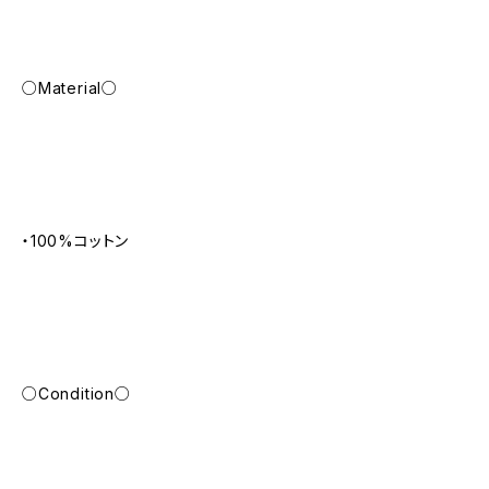
○Material○
・100%コットン
○Condition○