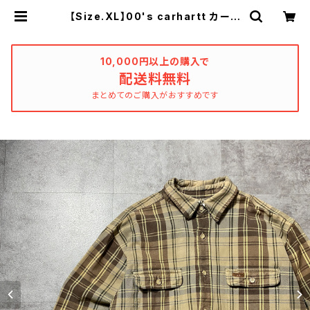
【Size.XL】00's carhartt カーハ
ート ダブルポケット ヘビーオン
ス ダメージ チェック フランネル
シャツ | used_clothing_kathars
is
10,000円以上の購入で
配送料無料
まとめてのご購入がおすすめです