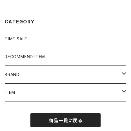
CATEGORY
TIME SALE
RECOMMEND ITEM
BRAND
NIKE
ITEM
stussy
Long Sleeve Tee
商品一覧に戻る
Supreme
Tee