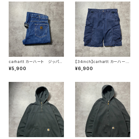
carhartt カーハート ジッパー
【34inch】carhartt カーハー
フライ 裏地ブランケット付き
ト ジッパーフライ リップスト
¥5,900
¥6,900
レザーパッチ 濃紺 デニムパ
ップ ネイビー カーゴショー
ンツ ジーンズ
ツ ハーフパンツ