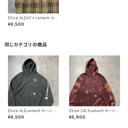
【Size.XL】00's carhartt カー
ハート ダブルポケット ヘビー
¥6,500
オンス ダメージ チェック フ
ランネルシャツ
同じカテゴリの商品
【Size:XL】carhartt カーハー
【Size:2XL】carhartt カーハー
ト 刺繍企業ロゴ アームプリ
ト ルーズフィット ラベルロ
¥6,500
¥5,900
ント グッドダメージ ダークグ
ゴ ワインレッド ボルドー ス
レー スウェット パーカー
ウェット パーカー