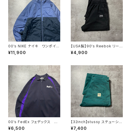
00's NIKE ナイキ ワンポイン
【USA製】90's Reebok リー
ト ラベルロゴ バイカラー
ボック ベクターロゴ ラベ
¥11,900
¥4,900
中綿 ナイロンジャケット
ル ブラック 薄手 スウェット
パンツ
00's FedEx フェデックス ハ
【32inch】stussy ステューシ
ーフジップ ワンポイント プリ
ー ジッパーフライ グリー
¥6,500
¥7,400
ント スウェット トレーナー
ン ダブルニー ワークパンツ