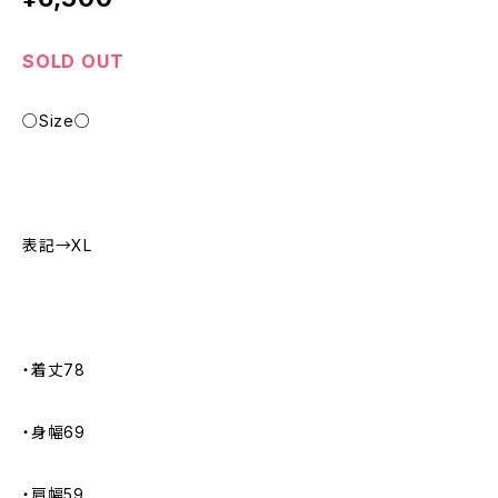
SOLD OUT
○Size○
表記→XL
・着丈78
・身幅69
・肩幅59