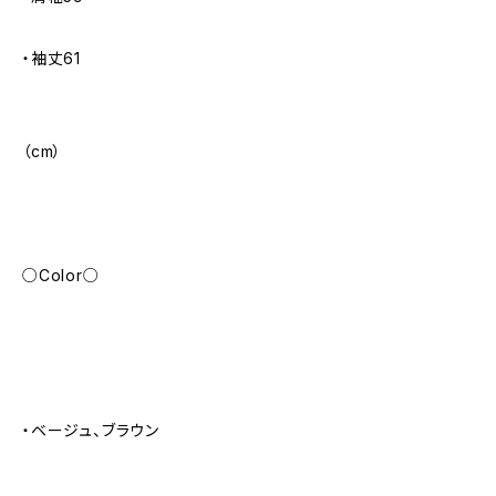
・袖丈61
（cm）
○Color○
・ベージュ、ブラウン