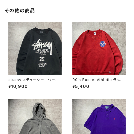
その他の商品
stussy ステューシー ワール
90's Russel Athletic ラッセ
ドツアー 両面プリント ブラッ
ルアスレチック ローカルベー
¥10,900
¥5,400
ク 黒 スウェット トレーナー
スボールチーム プリント 前V
メキシコ製 レッド 赤 スウェ
ット パーカー