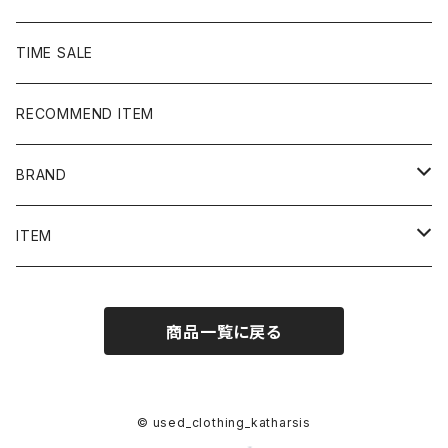
TIME SALE
RECOMMEND ITEM
BRAND
NIKE
ITEM
stussy
Long Sleeve Tee
商品一覧に戻る
Supreme
Tee
Ralph Lauren/Polo Sport
Rugger shirt
© used_clothing_katharsis