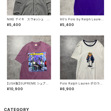
NIKE ナイキ スウォッシュ 刺
90's Polo by Ralph Lauren
繍ワンポイント グレー フル
ポロバイラルフローレン 刺繍
¥5,400
¥5,400
ジップ ジップパーカー
ワンポイント ポニー パープ
ル 紫 Tシャツ ポロシャツ
【USA製】SUPREME シュプリ
Polo Ralph Lauren ポロラル
ーム サイケデリック アートグ
フローレン ポロベア ロゴプ
¥10,900
¥6,900
ラフィック プリント パープ
リント ホワイト 白 リンガー
ル Tシャツ
ネック Tシャツ
CATEGORY