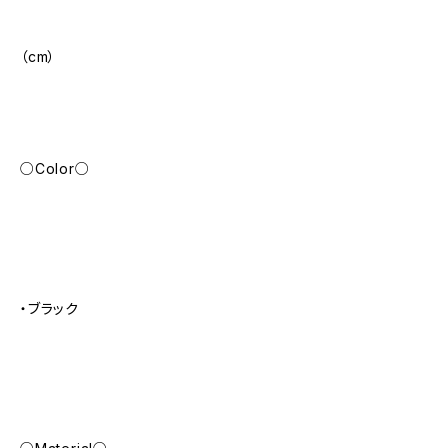
（cm）
○Color○
・ブラック