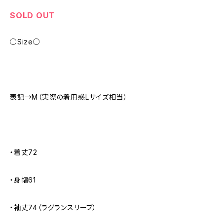
SOLD OUT
○Size○
表記→M（実際の着用感Lサイズ相当）
・着丈72
・身幅61
・袖丈74（ラグランスリーブ）