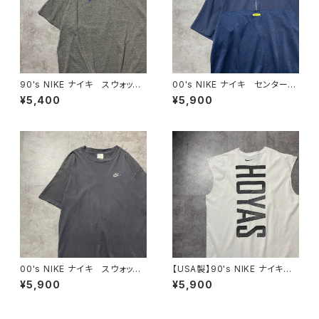
90's NIKE ナイキ スウォッシ
00's NIKE ナイキ センタース
ュ 刺繍ロゴ NFL FILMS バ
ウォッシュ 刺繍ロゴ ハーフ
¥5,400
¥5,900
ックプリント メキシコ製 グレ
ジップ ネイビー Tシャツ
ー Tシャツ
ポロシャツ
00's NIKE ナイキ スウォッシ
【USA製】90's NIKE ナイキ
ュ 刺繍ワンポイント チャコ
Georgetown Hoyas バックプ
¥5,900
¥5,900
ールグレー Tシャツ
リント ホワイト 白 ノースリ
ーブ タンクトップ Tシャツ