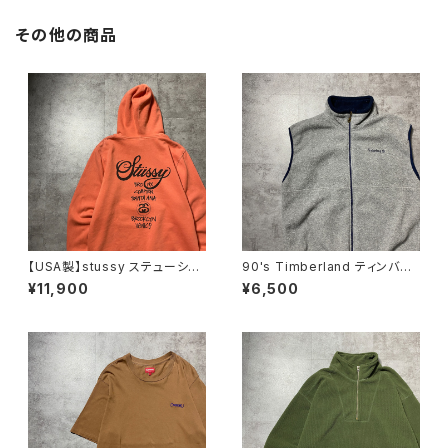
その他の商品
【USA製】stussy ステューシ
90's Timberland ティンバー
ー ワールドツアー バックプリ
ランド 刺繍ワンポイント グレ
¥11,900
¥6,500
ント オレンジ スウェット パ
ー フリースベスト
ーカー フーディ