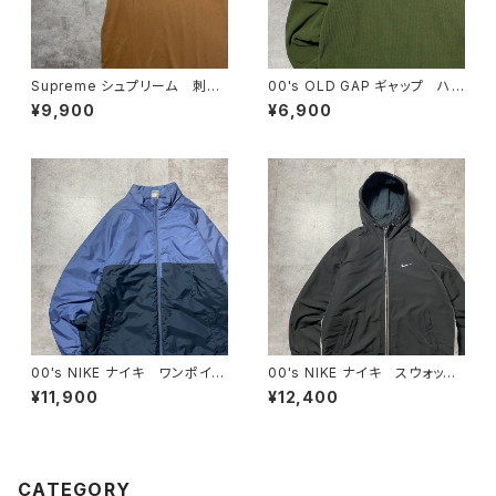
Supreme シュプリーム 刺繍
00's OLD GAP ギャップ ハ
ワンポイント ブラウン Tシャ
ーフジップ コーデュロイ グリ
¥9,900
¥6,900
ツ
ーン フリーススウェット トレ
ーナー
00's NIKE ナイキ ワンポイン
00's NIKE ナイキ スウォッシ
ト ラベルロゴ バイカラー
ュ 刺繍ワンポイント フード
¥11,900
¥12,400
中綿 ナイロンジャケット
刺繍 ドローコード ブラッ
ク 黒 中綿 ナイロンジャケ
ット
CATEGORY