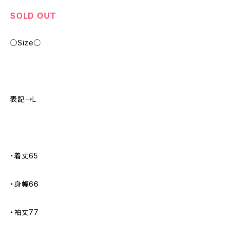
SOLD OUT
○Size○
表記→L
・着丈65
・身幅66
・袖丈77