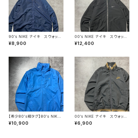
90's NIKE ナイキ スウォッシ
00's NIKE ナイキ スウォッシ
ュ 両面刺繍 ネイビー フー
ュ 刺繍ワンポイント フード
¥8,900
¥12,400
ド ナイロンジャケット
刺繍 ドローコード ブラッ
ク 黒 中綿 ナイロンジャケ
ット
【希少80's紺タグ】80's NIKE
00's NIKE ナイキ スウォッシ
ナイキ 紺タグ スウォッシュ
ュ 刺繍ワンポイント ラインリ
¥10,900
¥6,900
刺繍ワンポイント スタンドカラ
ブ グレー 薄手 ナイロンジ
ー ブルー コットンナイロン
ャケット
プルオーバー アノラック