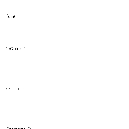
（cm）
○Color○
・イエロー