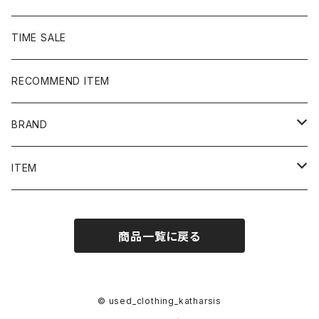
TIME SALE
RECOMMEND ITEM
BRAND
NIKE
ITEM
stussy
Long Sleeve Tee
商品一覧に戻る
Supreme
Tee
Ralph Lauren/Polo Sport
Rugger shirt
© used_clothing_katharsis