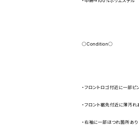
・中綿↪︎100%ポリエステル
○Condition○
・フロントロゴ付近に一部ピ
・フロント裾先付近に薄汚れ
・右袖に一部ほつれ箇所あり