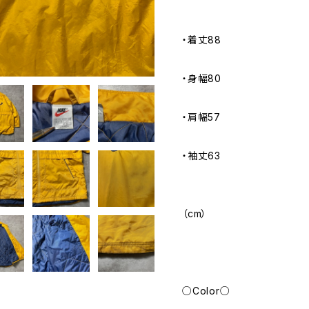
・着丈88
・身幅80
・肩幅57
・袖丈63
（cm）
○Color○