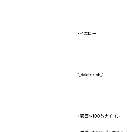
・イエロー
○Material○
・表面↪︎100%ナイロン