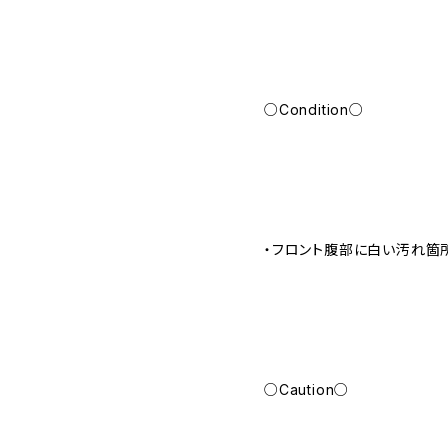
○Condition○
・フロント腹部に白い汚れ箇
○Caution○