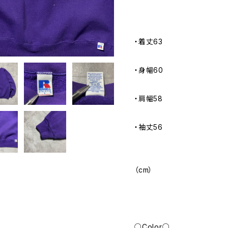
・着丈63
・身幅60
・肩幅58
・袖丈56
（cm）
○Color○