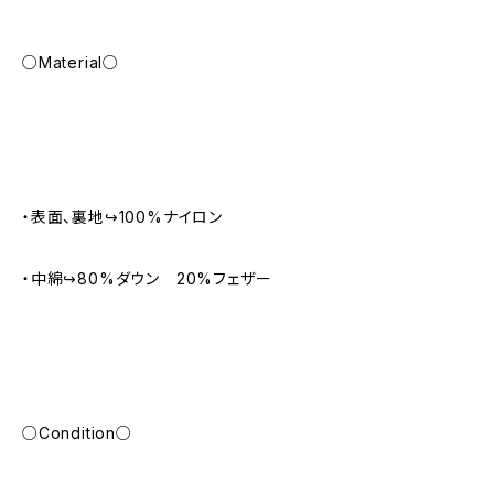
○Material○
・表面、裏地↪︎100%ナイロン
・中綿↪︎80%ダウン 20%フェザー
○Condition○