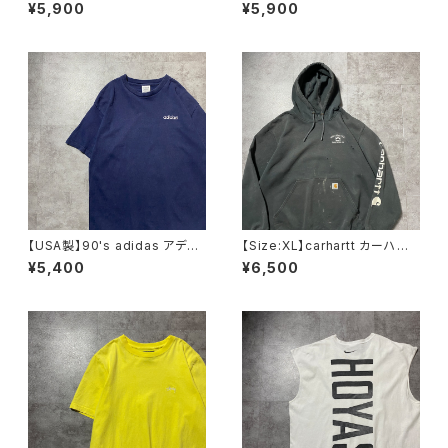
ュ 刺繍ワンポイント チャコ
ーレン 刺繍ロゴ ポニー チ
¥5,900
¥5,900
ールグレー Tシャツ
ェック総柄 半袖 ボタンダウ
ンシャツ
【USA製】90's adidas アディ
【Size:XL】carhartt カーハー
ダス 刺繍ワンポイント ネイ
ト 刺繍企業ロゴ アームプリ
¥5,400
¥6,500
ビー ヘビーオンス Tシャツ
ント グッドダメージ ダークグ
レー スウェット パーカー