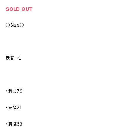
SOLD OUT
○Size○
表記→L
・着丈79
・身幅71
・肩幅63