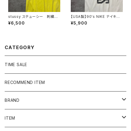
stussy ステューシー 刺繍ワ
【USA製】90's NIKE ナイキ
ンポイント ストックロゴ イエ
Georgetown Hoyas バックプ
¥6,500
¥5,900
ロー Tシャツ
リント ホワイト 白 ノースリ
ーブ タンクトップ Tシャツ
CATEGORY
TIME SALE
RECOMMEND ITEM
BRAND
NIKE
ITEM