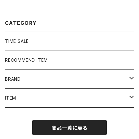
ボディ 企業系 ブラック
黒 Tシャツ
CATEGORY
TIME SALE
RECOMMEND ITEM
BRAND
NIKE
ITEM
stussy
Long Sleeve Tee
商品一覧に戻る
Supreme
Tee