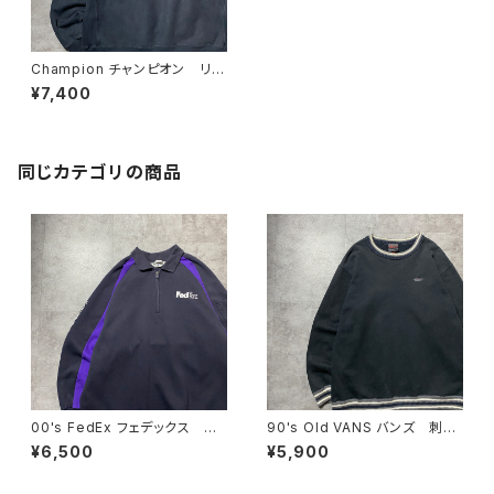
Champion チャンピオン リバ
ースウィーブ 刺繍企業ロゴ
¥7,400
フォードワッペン ヘビーオン
ス ブラック 黒 スウェット
トレーナー
同じカテゴリの商品
00's FedEx フェデックス ハ
90's Old VANS バンズ 刺繍
ーフジップ ワンポイント プリ
ワンポイント ラインリブ ヘビ
¥6,500
¥5,900
ント スウェット トレーナー
ーオンス ブラック 黒 スウェ
ット トレーナー