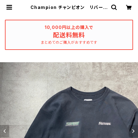
Champion チャンピオン リバース
ウィーブ 刺繍企業ロゴ フォードワ
ッペン ヘビーオンス ブラック
黒 スウェット トレーナー | used
_clothing_katharsis
10,000円以上の購入で
配送料無料
まとめてのご購入がおすすめです