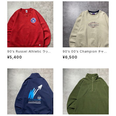
90's Russel Athletic ラッセ
90's 00's Champion チャン
ルアスレチック ローカルベー
ピオン 刺繍ロゴ ラインリ
¥5,400
¥6,500
スボールチーム プリント 前V
ブ ベージュ スウェット トレ
メキシコ製 レッド 赤 スウェ
ーナー
ット パーカー