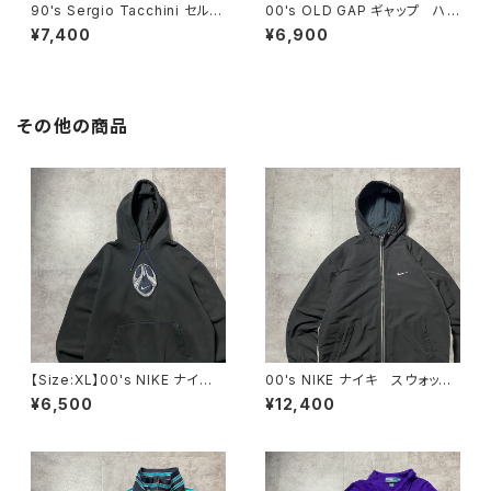
90's Sergio Tacchini セルジ
00's OLD GAP ギャップ ハ
オタッキーニ 刺繍ワンポイン
ーフジップ コーデュロイ グリ
¥7,400
¥6,900
ト ハーフジップ バックプリン
ーン フリーススウェット トレ
ト ネイビー スウェット トレ
ーナー
ーナー
その他の商品
【Size:XL】00's NIKE ナイ
00's NIKE ナイキ スウォッシ
キ スウォッシュセンター刺繍×
ュ 刺繍ワンポイント フード
¥6,500
¥12,400
ワッペン ブラック 黒 スウェ
刺繍 ドローコード ブラッ
ット パーカー フーディ
ク 黒 中綿 ナイロンジャケ
ット