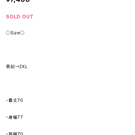
SOLD OUT
○Size○
表記→2XL
・着丈70
・身幅77
・肩幅70