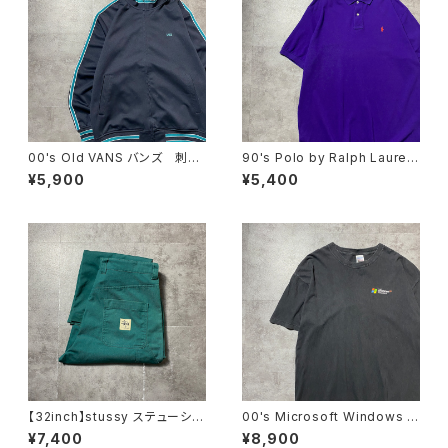
00's Old VANS バンズ 刺繍
90's Polo by Ralph Lauren
ワンポイント ラインリブ ネイ
ポロバイラルフローレン 刺繍
¥5,900
¥5,400
ビー ジャージ トラックジャケ
ワンポイント ポニー パープ
ット
ル 紫 Tシャツ ポロシャツ
【32inch】stussy ステューシ
00's Microsoft Windows マ
ー ジッパーフライ グリー
イクロソフト ウィンドウズ ワ
¥7,400
¥8,900
ン ダブルニー ワークパンツ
ンポイント プリント GILDAN