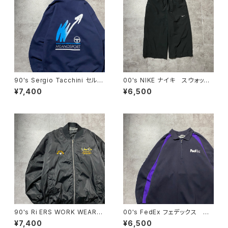
90's Sergio Tacchini セルジ
00's NIKE ナイキ スウォッシ
オタッキーニ 刺繍ワンポイン
ュ 刺繍ロゴ クロップド丈
¥7,400
¥6,500
ト ハーフジップ バックプリン
ブラック 黒 ナイロンショー
ト ネイビー スウェット トレ
ツ ハーフパンツ
ーナー
90's Ri ERS WORK WEAR
00's FedEx フェデックス ハ
刺繍企業ロゴ ブラック 黒
ーフジップ ワンポイント プリ
¥7,400
¥6,500
中綿 ma-1ジャケット
ント スウェット トレーナー