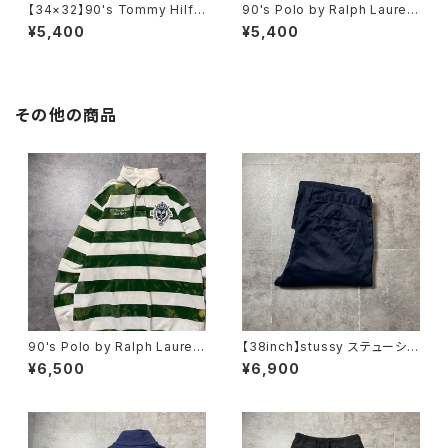
【34×32】90's Tommy Hilfi
90's Polo by Ralph Lauren
ger トミーヒルフィガー ジッパ
ポロバイラルフローレン 刺繍
¥5,400
¥5,400
ーフライ 2タック ベージュ
ワンポイント ポニー グリー
ポリエステル スラックス
ン Tシャツ ポロシャツ
その他の商品
90's Polo by Ralph Lauren
【38inch】stussy ステューシ
ポロバイラルフローレン 刺繍×
ー ジッパーフライ SSリン
¥6,500
¥6,900
ワッペン ボーダー ラガーシ
ク 刺繍ロゴ ネイビー クロ
ャツ ポロシャツ ロンT
ップド丈 ワークパンツ