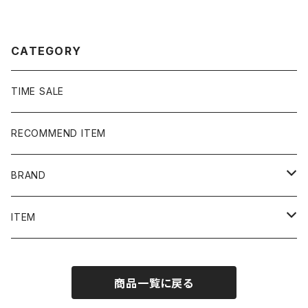
CATEGORY
TIME SALE
RECOMMEND ITEM
BRAND
NIKE
ITEM
stussy
Long Sleeve Tee
商品一覧に戻る
Supreme
Tee