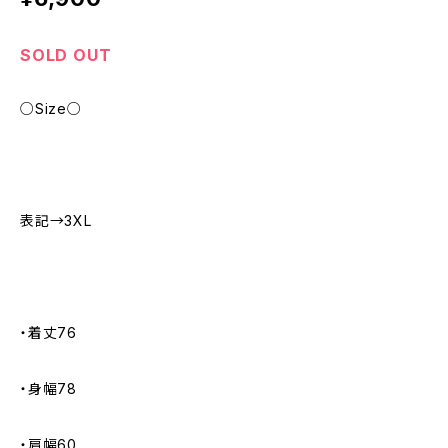
SOLD OUT
○Size○
表記→3XL
・着丈76
・身幅78
・肩幅60