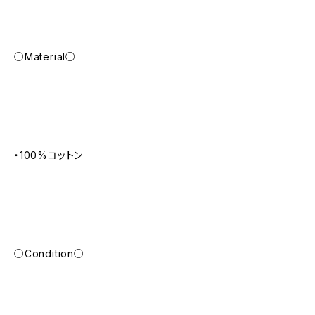
○Material○
・100%コットン
○Condition○