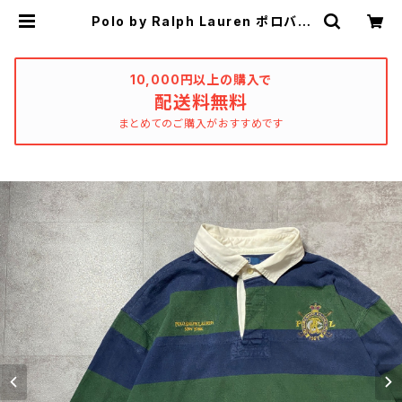
Polo by Ralph Lauren ポロバイ
ラルフローレン 刺繍ロゴ グリー
ン ボーダー ポロシャツ ラガーシ
ャツ | used_clothing_katharsi
s
10,000円以上の購入で
配送料無料
まとめてのご購入がおすすめです