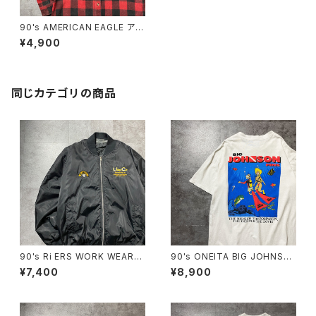
90's AMERICAN EAGLE アメ
リカンイーグル 旧タグ バッフ
¥4,900
ァローチェック ヘビーフランネ
ルシャツ
同じカテゴリの商品
90's Ri ERS WORK WEAR
90's ONEITA BIG JOHNSO
刺繍企業ロゴ ブラック 黒
N FINS ダイビング バックプリ
¥7,400
¥8,900
中綿 ma-1ジャケット
ント スラング シングルステッ
チ ホワイト 白 Tシャツ