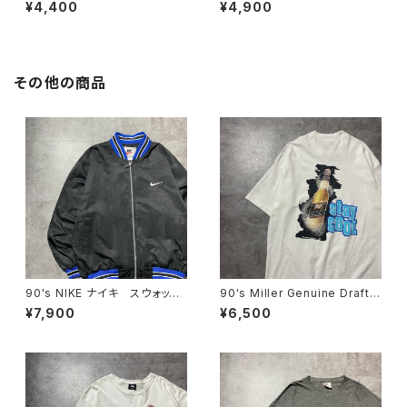
ーゴ コーデュロイ生地 胸ポ
ト クレイジーパターン ナイ
¥4,400
¥4,900
ケット ブラウン ボタンダウン
ロンジャケット
シャツ
その他の商品
90's NIKE ナイキ スウォッシ
90's Miller Genuine Draft
ュ 刺繍ワンポイント バック刺
フルーツオブザルームボディ
¥7,900
¥6,500
繍 ラインリブ ブラック×ネイ
バックプリント シングルステッ
ビー ナイロンジャケット
チ ホワイト 白 Tシャツ