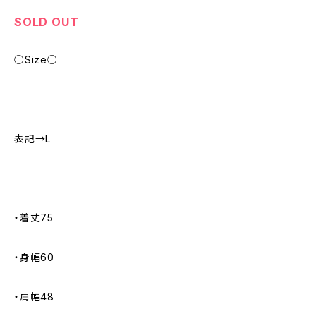
SOLD OUT
○Size○
表記→L
・着丈75
・身幅60
・肩幅48