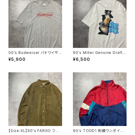
00's Budweiser バドワイザ
90's Miller Genuine Draft
ー GILDANボディ プリン
フルーツオブザルームボディ
¥5,900
¥6,500
ト 企業系 グレー Tシャツ
バックプリント シングルステッ
チ ホワイト 白 Tシャツ
【Size:XL】90's FARGO ファ
90's TODD1 刺繍ワンポイン