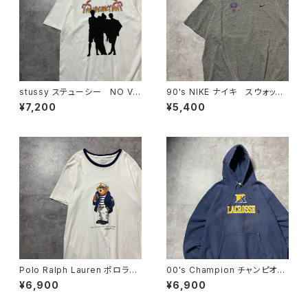
stussy ステューシー NO VA
90's NIKE ナイキ スウォッシ
CATION INN グラフィック プ
ュ 刺繍ロゴ NFL FILMS バ
¥7,200
¥5,400
リント ホワイト 白 Tシャツ
ックプリント メキシコ製 グレ
ー Tシャツ
Polo Ralph Lauren ポロラル
00's Champion チャンピオ
フローレン ポロベア ロゴプ
ン リバースウィーブ ラクロ
¥6,900
¥6,900
リント ホワイト 白 リンガー
ス プリント 2XLサイズ ネ
ネック Tシャツ
イビー スウェット パーカー