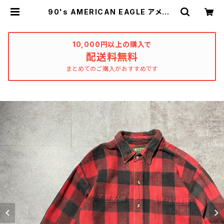
90's AMERICAN EAGLE アメリカ
ンイーグル 旧タグ バッファローチ
ェック ヘビーフランネルシャツ | us
ed_clothing_katharsis
10,000円以上の購入で
配送料無料
まとめてのご購入がおすすめです