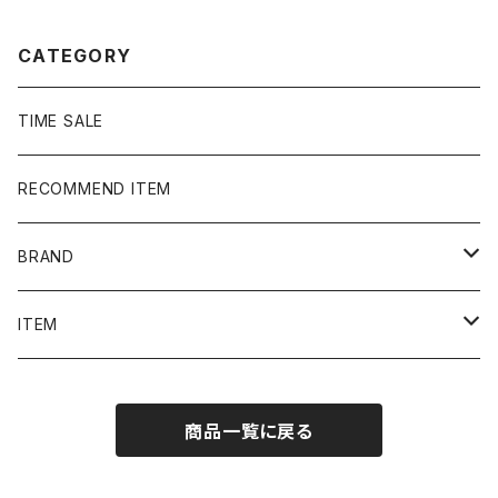
CATEGORY
TIME SALE
RECOMMEND ITEM
BRAND
NIKE
ITEM
stussy
Long Sleeve Tee
商品一覧に戻る
Supreme
Tee