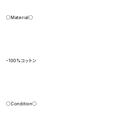
○Material○
・100%コットン
○Condition○