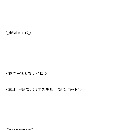
○Material○
・表面↪︎100%ナイロン
・裏地↪︎65%ポリエステル 35%コットン