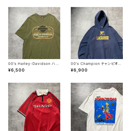
Tシャツ ロンT
ャツ ポロシャツ ロンT
00's Harley-Davidson ハー
00's Champion チャンピオ
レーダビッドソン 両面プリン
ン リバースウィーブ ラクロ
¥6,500
¥6,900
ト イーグル コピーライト200
ス プリント 2XLサイズ ネ
6 カーキグリーン Tシャツ
イビー スウェット パーカー