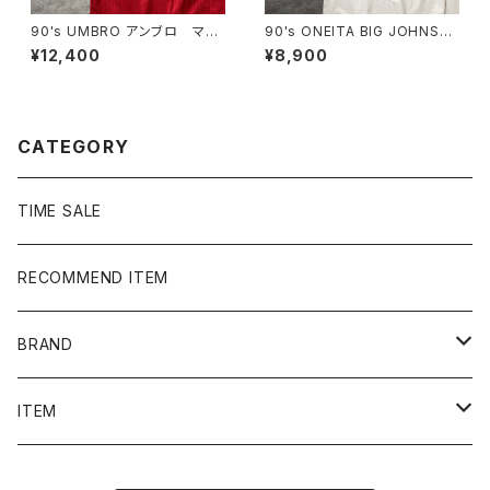
90's UMBRO アンブロ マン
90's ONEITA BIG JOHNSO
チェスターユナイテッド イング
N FINS ダイビング バックプリ
¥12,400
¥8,900
ランドプレミアリーグ ハーフジ
ント スラング シングルステッ
ップ SHARP サイドロゴ ユ
チ ホワイト 白 Tシャツ
ニフォーム ゲームシャツ サッ
カーシャツ
CATEGORY
TIME SALE
RECOMMEND ITEM
BRAND
NIKE
ITEM
stussy
Long Sleeve Tee