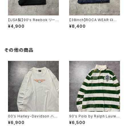
【USA製】90's Reebok リー
【38inch】ROCA WEAR ロカ
ボック ベクターロゴ ラベ
ウェア ジッパーフライ 濃
¥4,900
¥8,400
ル ブラック 薄手 スウェット
紺 バギーデニムパンツ ジー
パンツ
ンズ
その他の商品
00's Harley-Davidson ハー
90's Polo by Ralph Lauren
レーダビッドソン スカル セン
ポロバイラルフローレン 刺繍×
¥6,900
¥6,500
ター刺繍ロゴ ホワイト 白
ワッペン ボーダー ラガーシ