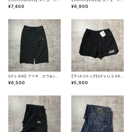
ー ジッパーフライ グリー
ー ジッパーフライ SSリン
¥7,400
¥6,900
ン ダブルニー ワークパンツ
ク 刺繍ロゴ ネイビー クロ
ップド丈 ワークパンツ
00's NIKE ナイキ スウォッシ
【デッドストック】00's U.S.ARM
ュ 刺繍ロゴ クロップド丈
Y アメリカ陸軍 ミリタリー ナ
¥6,500
¥5,900
ブラック 黒 ナイロンショー
イロンショーツ トレーニングパ
ツ ハーフパンツ
ンツ