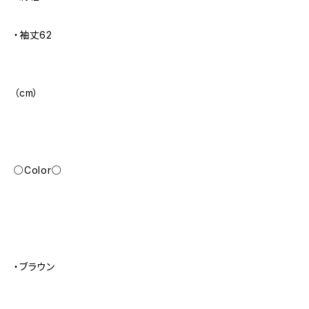
・袖丈62
（cm）
○Color○
・ブラウン