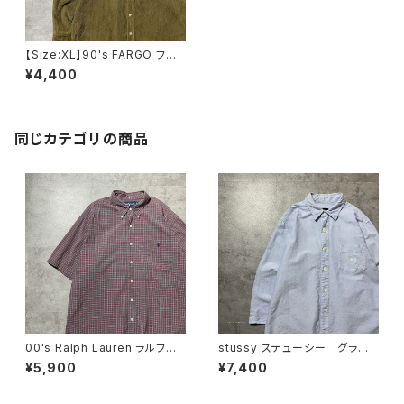
【Size:XL】90's FARGO ファ
ーゴ コーデュロイ生地 胸ポ
¥4,400
ケット ブラウン ボタンダウン
シャツ
同じカテゴリの商品
00's Ralph Lauren ラルフロ
stussy ステューシー グラデ
ーレン 刺繍ロゴ ポニー チ
ーションボタン ショーンフォン
¥5,900
¥7,400
ェック総柄 半袖 ボタンダウ
ト 刺繍ロゴ 胸ポケット オッ
ンシャツ
クスフォードシャツ 七分袖