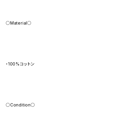
○Material○
・100%コットン
○Condition○