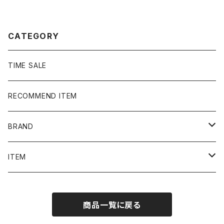
6 カーキグリーン Tシャツ
ォトプリント パープル 紫 T
シャツ
CATEGORY
TIME SALE
RECOMMEND ITEM
BRAND
NIKE
ITEM
stussy
Long Sleeve Tee
商品一覧に戻る
Supreme
Tee