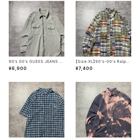
90's 00's GUESS JEANS ゲ
【Size:XL】90's-00's Ralph
スジーンズ 刺繍ロゴ フラッ
Lauren ラルフローレン パッチ
¥6,900
¥7,400
プ付きポケット グレー フルジ
ワーク 総柄 刺繍ロゴ ポニ
ップ スウェットジャケット シ
ー ボタンダウンシャツ
ャツジャケット