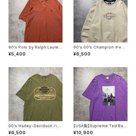
90's Polo by Ralph Lauren
90's 00's Champion チャン
ポロバイラルフローレン 刺繍
ピオン 刺繍ロゴ ラインリ
¥5,400
¥6,500
ワンポイント ポニー ブラウ
ブ ベージュ スウェット トレ
ン Tシャツ ポロシャツ
ーナー
00's Harley-Davidson ハー
【USA製】Supreme Ted Bafa
レーダビッドソン 両面プリン
loukos “1970s Kids Photo
¥6,500
¥10,900
ト イーグル コピーライト200
シュプリーム グラフィック フ