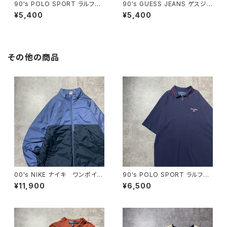
90's POLO SPORT ラルフロ
90's GUESS JEANS ゲスジ
ーレン ポロスポーツ 刺繍ロ
ーンズ ブリーチ加工 刺繍ワ
¥5,400
¥5,400
ゴ 胸ポケット チェック総柄
ンポイント 胸ポケット ボタン
半袖 ボタンダウンシャツ
ダウンシャツ
その他の商品
00's NIKE ナイキ ワンポイン
90's POLO SPORT ラルフロ
ト ラベルロゴ バイカラー
ーレン ポロスポーツ ハーフ
¥11,900
¥6,500
中綿 ナイロンジャケット
ジップ 刺繍ワンポイント 鹿
の子 ネイビー Tシャツ ポ
ロシャツ