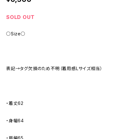
SOLD OUT
○Size○
表記→タグ欠損のため不明（着用感Lサイズ相当）
・着丈62
・身幅64
・肩幅65