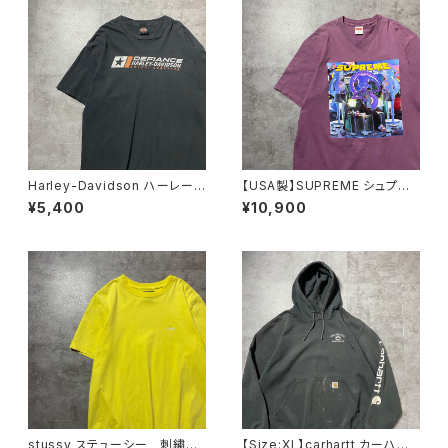
Harley-Davidson ハーレーダ
【USA製】SUPREME シュプリ
ビッドソン ロゴプリント メキ
ーム サイケデリック アートグ
¥5,400
¥10,900
シコ製 ブラック 黒 Tシャツ
ラフィック プリント パープ
ル Tシャツ
stussy ステューシー 刺繍ワ
【Size:XL】carhartt カーハー