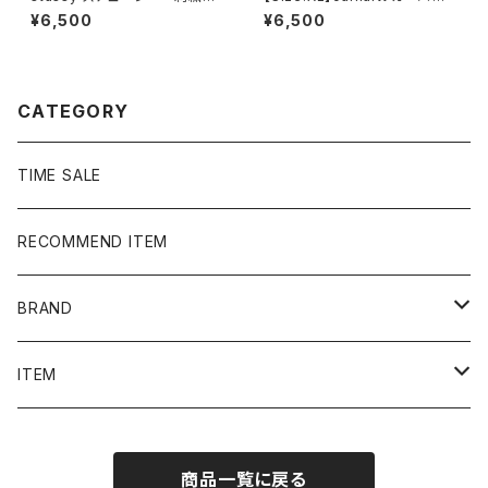
ンポイント ストックロゴ イエ
ト 刺繍企業ロゴ アームプリ
¥6,500
¥6,500
ロー Tシャツ
ント グッドダメージ ダークグ
レー スウェット パーカー
CATEGORY
TIME SALE
RECOMMEND ITEM
BRAND
NIKE
ITEM
stussy
Long Sleeve Tee
商品一覧に戻る