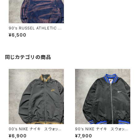
90's RUSSEL ATHLETIC ラ
ッセルアスレチック Michigan
¥6,500
ミシガン プリント ブリーチ加
工 スウェット パーカー
同じカテゴリの商品
00's NIKE ナイキ スウォッシ
90's NIKE ナイキ スウォッシ
ュ 刺繍ワンポイント ラインリ
ュ 刺繍ワンポイント バック刺
¥6,900
¥7,900
ブ グレー 薄手 ナイロンジ
繍 ラインリブ ブラック×ネイ