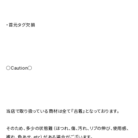
・首元タグ欠損
○Caution○
当店で取り扱っている商材は全て『古着』となっております。
そのため、多少の状態難（ほつれ、傷、汚れ、リブの伸び、使用感、
擦れ、色あせ、etc）がある場合がございます。