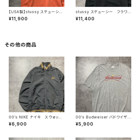
【USA製】stussy ステューシ
stussy ステューシー フラワ
ー ワールドツアー バックプリ
ーグラフィック バックプリン
¥11,900
¥11,400
ント オレンジ スウェット パ
ト ブラック 黒 スウェット
ーカー フーディ
パーカー フーディ
その他の商品
00's NIKE ナイキ スウォッシ
00's Budweiser バドワイザ
ュ 刺繍ワンポイント ラインリ
ー GILDANボディ プリン
¥6,900
¥5,900
ブ グレー 薄手 ナイロンジ
ト 企業系 グレー Tシャツ
ャケット