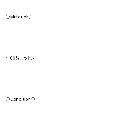
○Material○
・100%コットン
○Condition○