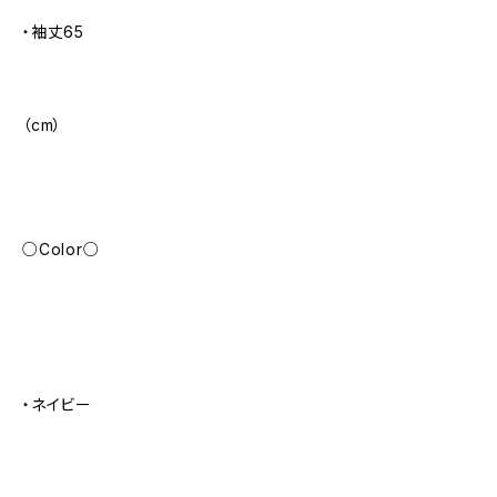
・袖丈65
（cm）
○Color○
・ネイビー