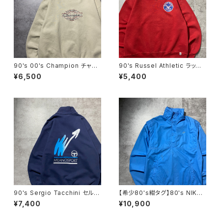
90's 00's Champion チャン
90's Russel Athletic ラッセ
ピオン 刺繍ロゴ ラインリ
ルアスレチック ローカルベー
¥6,500
¥5,400
ブ ベージュ スウェット トレ
スボールチーム プリント 前V
ーナー
メキシコ製 レッド 赤 スウェ
ット パーカー
90's Sergio Tacchini セルジ
【希少80's紺タグ】80's NIKE
オタッキーニ 刺繍ワンポイン
ナイキ 紺タグ スウォッシュ
¥7,400
¥10,900
ト ハーフジップ バックプリン
刺繍ワンポイント スタンドカラ
ト ネイビー スウェット トレ
ー ブルー コットンナイロン