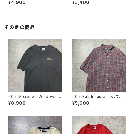
h Lauren ポロバイラルフロー
ルフローレン 刺繍ワンポイン
¥4,900
¥3,400
レン 刺繍ワンポイント カラー
ト 胸ポケット ホワイト 白
ポニー タートルネック ネイ
Tシャツ ロンT
ビー Tシャツ ロンT
その他の商品
00's Microsoft Windows マ
00's Ralph Lauren ラルフロ
イクロソフト ウィンドウズ ワ
ーレン 刺繍ロゴ ポニー チ
¥8,900
¥5,900
ンポイント プリント GILDAN
ェック総柄 半袖 ボタンダウ
ボディ 企業系 ブラック
ンシャツ
黒 Tシャツ