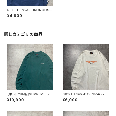
NFL DENVAR BRONCOS
デンバー・ブロンコス プリン
¥4,900
ト アームプリント ネイビー
Tシャツ ロンT
同じカテゴリの商品
【ポルトガル製】SUPREME シュ
00's Harley-Davidson ハー
プリーム 刺繍ワンポイント
レーダビッドソン スカル セン
¥10,900
¥6,900
グリーン Tシャツ ロンT
ター刺繍ロゴ ホワイト 白
Tシャツ ロンT