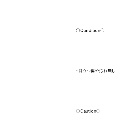
○Condition○
・目立つ傷や汚れ無し
○Caution○