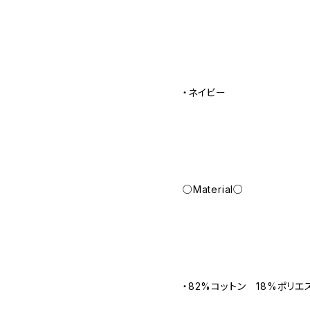
・ネイビー
○Material○
・82%コットン 18%ポリエ