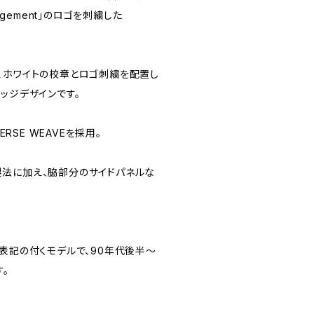
Management」のロゴを刺繍した
。
、ホワイトの校章とロゴ刺繍を配置し
ッジデザインです。
ERSE WEAVEを採用。
法に加え、脇部分のサイドパネルな
CO」表記の付くモデルで、90年代後半〜
。