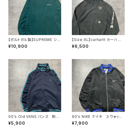
【ポルトガル製】SUPREME シュ
【Size:XL】carhartt カーハー
プリーム 刺繍ワンポイント
ト 刺繍企業ロゴ アームプリ
¥10,900
¥6,500
グリーン Tシャツ ロンT
ント グッドダメージ ダークグ
レー スウェット パーカー
00's Old VANS バンズ 刺繍
90's NIKE ナイキ スウォッシ
ワンポイント ラインリブ ネイ
ュ 刺繍ワンポイント バック刺
¥5,900
¥7,900
ビー ジャージ トラックジャケ
繍 ラインリブ ブラック×ネイ
ット
ビー ナイロンジャケット