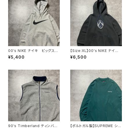
00's NIKE ナイキ ビッグスウ
【Size:XL】00's NIKE ナイ
ォッシュ プリント グレー ス
キ スウォッシュセンター刺繍×
¥5,400
¥6,500
ウェット パーカー フーディ
ワッペン ブラック 黒 スウェ
ット パーカー フーディ
90's Timberland ティンバー
【ポルトガル製】SUPREME シュ