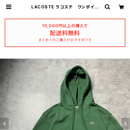
LACOSTE ラコステ ワンポイン
ト ワニ サイドポケット グリー
ン スウェット パーカー | used_c
lothing_katharsis
10,000円以上の購入で
配送料無料
まとめてのご購入がおすすめです