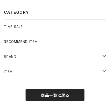
CATEGORY
TIME SALE
RECOMMEND ITEM
BRAND
NIKE
ITEM
stussy
Long Sleeve Tee
商品一覧に戻る
Supreme
Tee