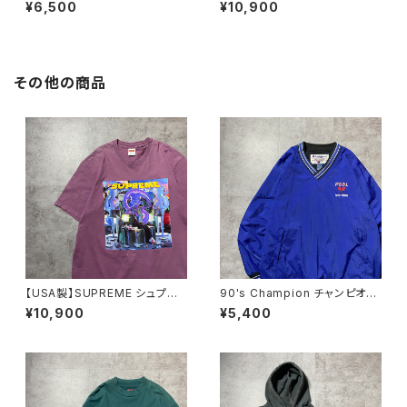
ランド 刺繍ワンポイント グレ
プリーム 刺繍ワンポイント
¥6,500
¥10,900
ー フリースベスト
グリーン Tシャツ ロンT
その他の商品
【USA製】SUPREME シュプリ
90's Champion チャンピオ
ーム サイケデリック アートグ
ン 刺繍ロゴ ローカルテニス
¥10,900
¥5,400
ラフィック プリント パープ
チーム ラインリブ ブルー
ル Tシャツ
ナイロンプルオーバー