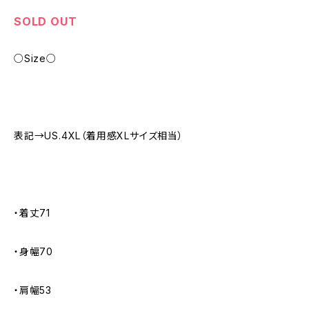
SOLD OUT
○Size○
表記→US.4XL（着用感XLサイズ相当）
・着丈71
・身幅70
・肩幅53