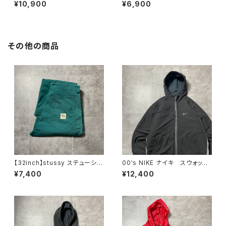
プリーム 刺繍ワンポイント
レーダビッドソン スカル セン
¥10,900
¥6,900
グリーン Tシャツ ロンT
ター刺繍ロゴ ホワイト 白
Tシャツ ロンT
その他の商品
【32inch】stussy ステューシ
00's NIKE ナイキ スウォッシ
ー ジッパーフライ グリー
ュ 刺繍ワンポイント フード
¥7,400
¥12,400
ン ダブルニー ワークパンツ
刺繍 ドローコード ブラッ
ク 黒 中綿 ナイロンジャケ
ット