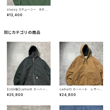
stussy ステューシー 8ボー
ル バックプリント グリーン
¥13,400
Tシャツ ロンT
同じカテゴリの商品
【USA製】carhartt カーハー
carhartt カーハート レザーパ
ト ダック生地 ブラック ダメ
ッチ ブラウン ダック生地 ア
¥25,800
¥24,800
ージ 2XLサイズ アクティブ
クティブパーカー ダックジャケ
パーカー ダックジャケット
ット