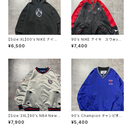
【Size:XL】00's NIKE ナイ
90's NIKE ナイキ スウォッシ
キ スウォッシュセンター刺繍×
ュ 刺繍ワンポイント バックプ
¥6,500
¥7,400
ワッペン ブラック 黒 スウェ
リント ハーフジップ ナイロン
ット パーカー フーディ
プルオーバー アノラックパーカ
ー
【Size:3XL】90's NBA New J
90's Champion チャンピオ
ersey NETS ニュージャージ
ン 刺繍ロゴ ローカルテニス
¥7,900
¥5,400
ー・ネッツ 刺繍両面ロゴ ライ
チーム ラインリブ ブルー
ンリブ シルバー ナイロンジ
ナイロンプルオーバー