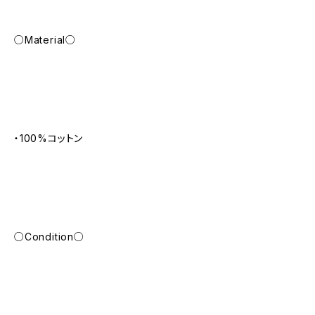
○Material○
・100%コットン
○Condition○