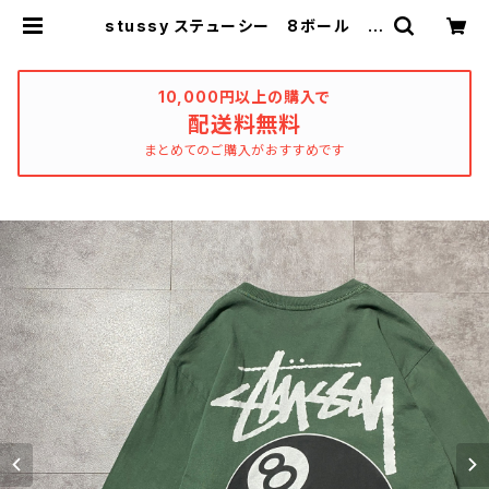
stussy ステューシー 8ボール バ
ックプリント グリーン Tシャツ
ロンT | used_clothing_kathars
is
10,000円以上の購入で
配送料無料
まとめてのご購入がおすすめです