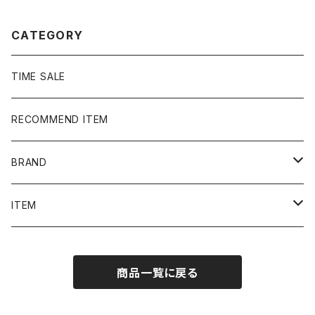
ャケット スタジャン
CATEGORY
TIME SALE
RECOMMEND ITEM
BRAND
NIKE
ITEM
stussy
Long Sleeve Tee
商品一覧に戻る
Supreme
Tee