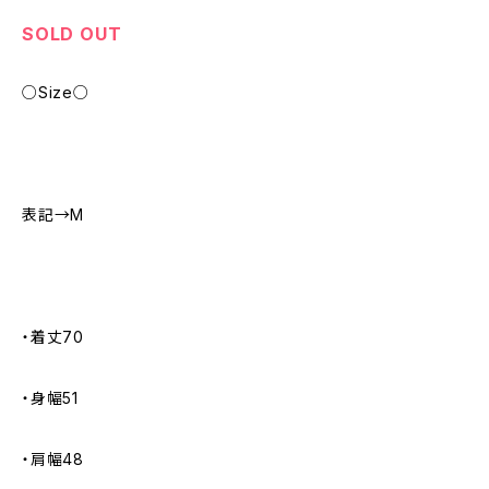
SOLD OUT
○Size○
表記→M
・着丈70
・身幅51
・肩幅48