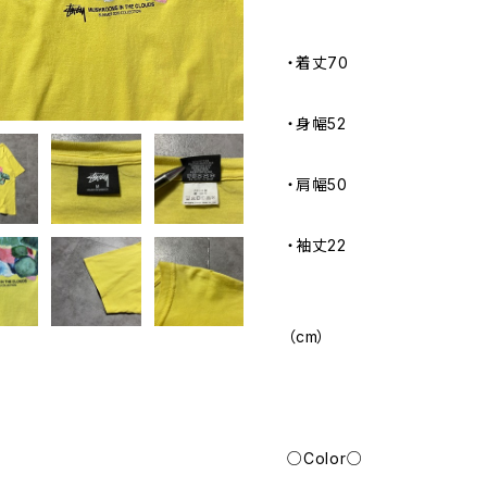
・着丈70
・身幅52
・肩幅50
・袖丈22
（cm）
○Color○