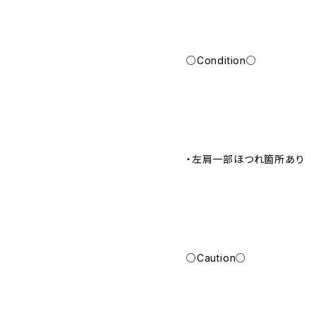
○Condition○
・左肩一部ほつれ箇所あり
○Caution○