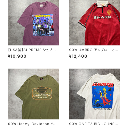
【USA製】SUPREME シュプリ
90's UMBRO アンブロ マン
ーム サイケデリック アートグ
チェスターユナイテッド イング
¥10,900
¥12,400
ラフィック プリント パープ
ランドプレミアリーグ ハーフジ
ル Tシャツ
ップ SHARP サイドロゴ ユ
ニフォーム ゲームシャツ サッ
カーシャツ
00's Harley-Davidson ハー
90's ONEITA BIG JOHNSO