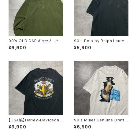
00's OLD GAP ギャップ ハ
90's Polo by Ralph Lauren
ーフジップ コーデュロイ グリ
ポロバイラルフローレン 刺繍
¥6,900
¥5,900
ーン フリーススウェット トレ
ワンポイント ポニー ブラッ
ーナー
ク 黒 Tシャツ ポロシャツ
【USA製】Harley-Davidson
90's Miller Genuine Draft
ハーレーダビッドソン 両面プリ
フルーツオブザルームボディ
¥6,900
¥6,500
ント イーグル ブラック 黒
バックプリント シングルステッ
Tシャツ
チ ホワイト 白 Tシャツ