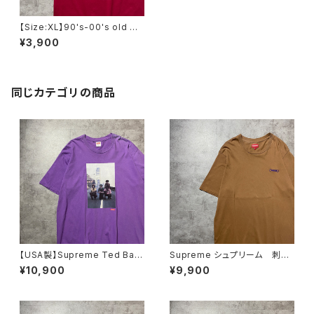
【Size:XL】90's-00's old Di
sney オールドディズニー ミッ
¥3,900
キー ラバーロゴ ワインレッ
ド Tシャツ
同じカテゴリの商品
【USA製】Supreme Ted Bafa
Supreme シュプリーム 刺繍
loukos “1970s Kids Photo
ワンポイント ブラウン Tシャ
¥10,900
¥9,900
シュプリーム グラフィック フ
ツ
ォトプリント パープル 紫 T
シャツ