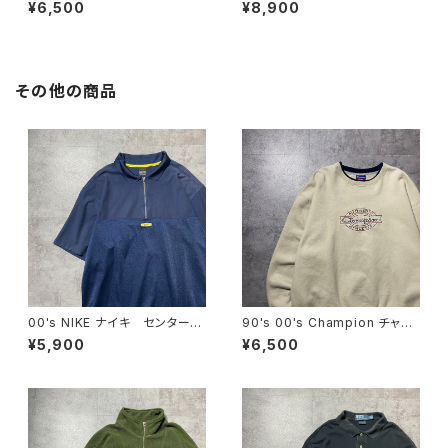
レーダビッドソン 両面プリン
N FINS ダイビング バックプリ
¥6,500
¥8,900
ト イーグル コピーライト200
ント スラング シングルステッ
6 カーキグリーン Tシャツ
チ ホワイト 白 Tシャツ
その他の商品
00's NIKE ナイキ センタース
90's 00's Champion チャン
ウォッシュ 刺繍ロゴ ハーフ
ピオン 刺繍ロゴ ラインリ
¥5,900
¥6,500
ジップ ネイビー Tシャツ
ブ ベージュ スウェット トレ
ポロシャツ
ーナー