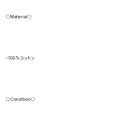
○Material○
・100%コットン
○Condition○