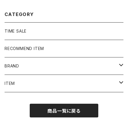
CATEGORY
TIME SALE
RECOMMEND ITEM
BRAND
NIKE
ITEM
stussy
Long Sleeve Tee
商品一覧に戻る
Supreme
Tee