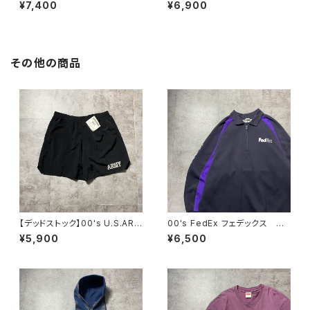
ー ジッパーフライ グリー
ー ジッパーフライ SSリン
¥7,400
¥6,900
ン ダブルニー ワークパンツ
ク 刺繍ロゴ ネイビー クロ
ップド丈 ワークパンツ
その他の商品
【デッドストック】00's U.S.ARM
00's FedEx フェデックス ハ
Y アメリカ陸軍 ミリタリー ナ
ーフジップ ワンポイント プリ
¥5,900
¥6,500
イロンショーツ トレーニングパ
ント スウェット トレーナー
ンツ