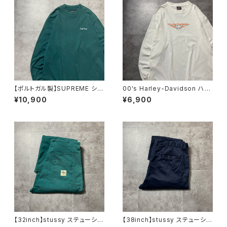
刺繍 ブラック 黒 中綿 ナ
イロンジャケット
【ポルトガル製】SUPREME シュ
00's Harley-Davidson ハー
プリーム 刺繍ワンポイント
レーダビッドソン スカル セン
¥10,900
¥6,900
グリーン Tシャツ ロンT
ター刺繍ロゴ ホワイト 白
Tシャツ ロンT
【32inch】stussy ステューシ
【38inch】stussy ステューシ