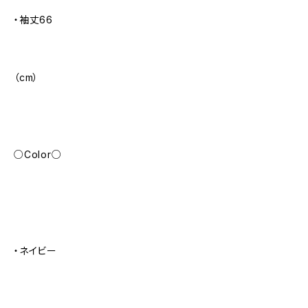
・袖丈66
（cm）
○Color○
・ネイビー