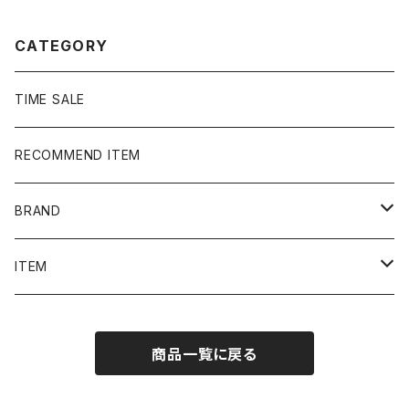
CATEGORY
TIME SALE
RECOMMEND ITEM
BRAND
NIKE
ITEM
stussy
Long Sleeve Tee
商品一覧に戻る
Supreme
Tee