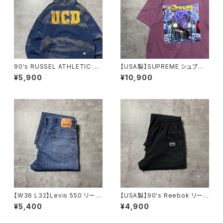
90's RUSSEL ATHLETIC ラ
【USA製】SUPREME シュプリ
ッセルアスレチック UCD ワッ
ーム サイケデリック アートグ
¥5,900
¥10,900
ペンカレッジロゴ ブリーチ加
ラフィック プリント パープ
工 スウェット パーカー
ル Tシャツ
【W36 L32】Levis 550 リーバ
【USA製】90's Reebok リー
イス ジッパーフライ バギ
ボック ベクターロゴ ラベ
¥5,400
¥4,900
ー テーパード 140周年 デ
ル ブラック 薄手 スウェット
ニムパンツ ジーンズ
パンツ