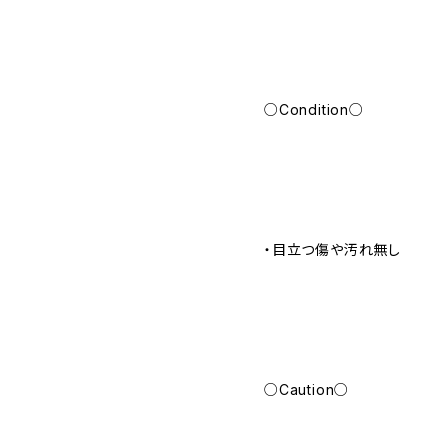
○Condition○
・目立つ傷や汚れ無し
○Caution○