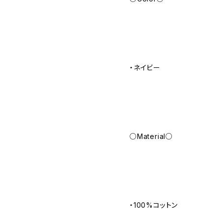
・ネイビー
○Material○
・100%コットン