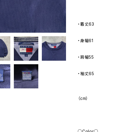
・着丈63
・身幅61
・肩幅55
・袖丈65
（cm）
○Color○