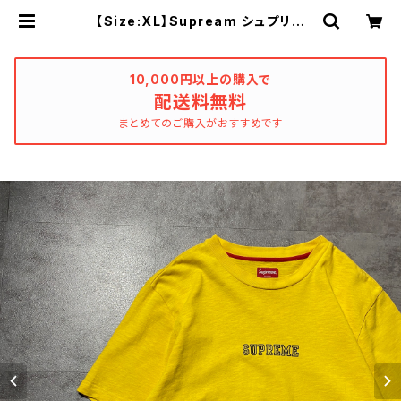
【Size:XL】Supream シュプリー
ム センタープリント ヘビーオン
ス イエロー Tシャツ | used_clo
thing_katharsis
10,000円以上の購入で
配送料無料
まとめてのご購入がおすすめです