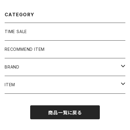
CATEGORY
TIME SALE
RECOMMEND ITEM
BRAND
NIKE
ITEM
stussy
Long Sleeve Tee
商品一覧に戻る
Supreme
Tee