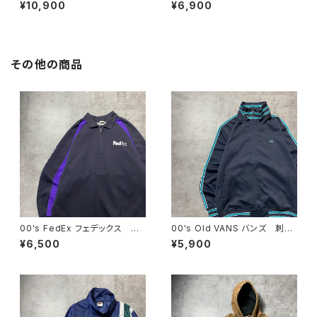
プリーム 刺繍ワンポイント
レーダビッドソン スカル セン
¥10,900
¥6,900
グリーン Tシャツ ロンT
ター刺繍ロゴ ホワイト 白
Tシャツ ロンT
その他の商品
00's FedEx フェデックス ハ
00's Old VANS バンズ 刺繍
ーフジップ ワンポイント プリ
ワンポイント ラインリブ ネイ
¥6,500
¥5,900
ント スウェット トレーナー
ビー ジャージ トラックジャケ
ット