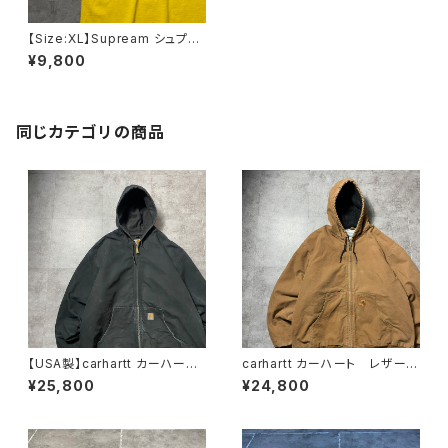
【Size:XL】Supream シュプリ
ーム センタープリント ヘビ
¥9,800
ーオンス イエロー Tシャツ
同じカテゴリの商品
【USA製】carhartt カーハー
carhartt カーハート レザーパ
ト ダック生地 ブラック ダメ
ッチ ブラウン ダック生地 ア
¥25,800
¥24,800
ージ 2XLサイズ アクティブ
クティブパーカー ダックジャケ
パーカー ダックジャケット
ット