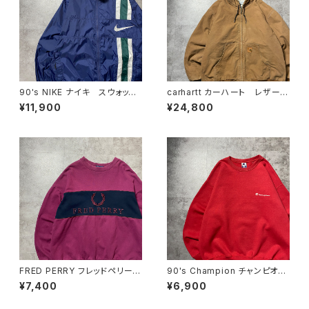
90's NIKE ナイキ スウォッシ
carhartt カーハート レザーパ
ュ 刺繍ロゴ ラインデザイ
ッチ ブラウン ダック生地 ア
¥11,900
¥24,800
ン 薄手 ナイロンジャケット
クティブパーカー ダックジャケ
ット
FRED PERRY フレッドペリー
90's Champion チャンピオ
月桂樹 刺繍ロゴ バイカラ
ン ワンポイント プリント メ
¥7,400
¥6,900
ー パープル×ネイビー スウ
キシコ製 レッド 赤 スウェッ
ェット トレーナー
ト トレーナー