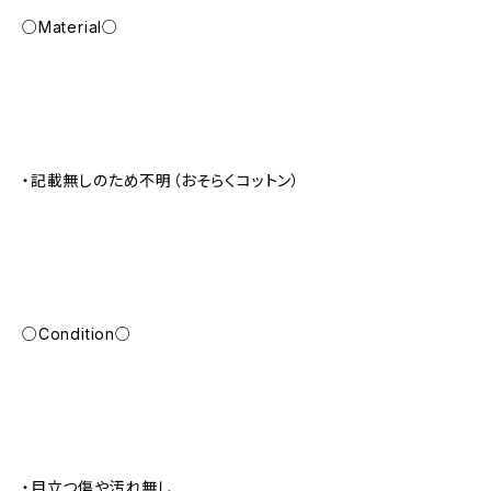
○Material○
・記載無しのため不明（おそらくコットン）
○Condition○
・目立つ傷や汚れ無し