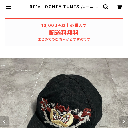
90's LOONEY TUNES ルーニー
テューンズ タズマニアンデビル 刺
繍ロゴ コピーライト1995 ブラッ
ク 黒 スナップバック キャップ |
used_clothing_katharsis
10,000円以上の購入で
配送料無料
まとめてのご購入がおすすめです