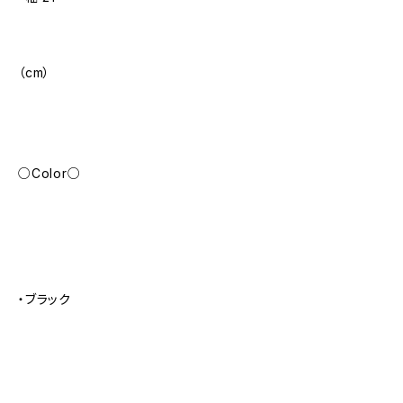
（cm）
○Color○
・ブラック