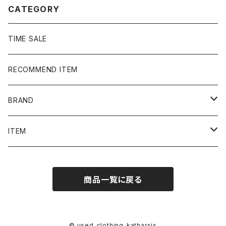
CATEGORY
TIME SALE
RECOMMEND ITEM
BRAND
NIKE
ITEM
stussy
Long Sleeve Tee
商品一覧に戻る
Supreme
Tee
Ralph Lauren/Polo Sport
Rugger shirt
© used_clothing_katharsis