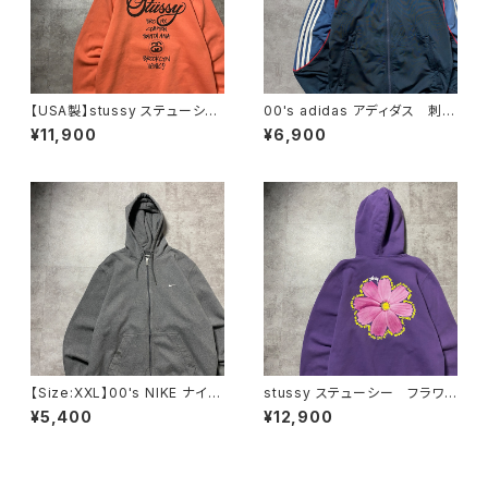
【USA製】stussy ステューシ
00's adidas アディダス 刺繍
ー ワールドツアー バックプリ
ワンポイント バックプリント
¥11,900
¥6,900
ント オレンジ スウェット パ
サイドストライプ マルチカラ
ーカー フーディ
ー ジャージ トラックジャケッ
ト
【Size:XXL】00's NIKE ナイ
stussy ステューシー フラワ
キ スウォッシュ 刺繍ワンポイ
ー グラフィック バックプリン
¥5,400
¥12,900
ント グレー フルジップ スウ
ト パープル スウェット パー
ェット ジップパーカー フーデ
カー フーディ
ィ