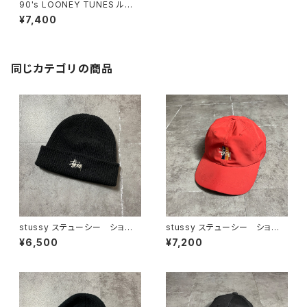
90's LOONEY TUNES ルー
ニーテューンズ タズマニアンデ
¥7,400
ビル 刺繍ロゴ コピーライト1
995 ブラック 黒 スナップバ
ック キャップ
同じカテゴリの商品
stussy ステューシー ショー
stussy ステューシー ショー
ンフォント 刺繍ロゴ アクリル
ンフォント 刺繍ロゴ レッド
¥6,500
¥7,200
100% ブラック 黒 ニット
ベルトバック ナイロンキャップ
帽 ニットキャップ ビーニー