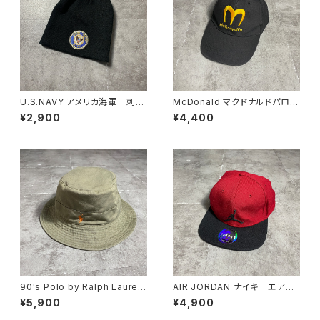
U.S.NAVY アメリカ海軍 刺繍
McDonald マクドナルドパロデ
エンブレムロゴ ブラック
ィ "McDowell's" 刺繍ロゴ
¥2,900
¥4,400
黒 アクリル ニット帽 ニット
企業物 ブラック 黒 キャップ
キャップ ビーニー
90's Polo by Ralph Lauren
AIR JORDAN ナイキ エアジ
ポロバイラルフローレン 刺繍
ョーダン ジャンプマン 刺繍
¥5,900
¥4,900
ロゴ ポニー カーキ バケッ
ロゴ スナップバック キャップ
トハット