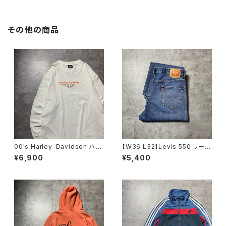
その他の商品
00's Harley-Davidson ハー
【W36 L32】Levis 550 リーバ
レーダビッドソン スカル セン
イス ジッパーフライ バギ
¥6,900
¥5,400
ター刺繍ロゴ ホワイト 白
ー テーパード 140周年 デ
Tシャツ ロンT
ニムパンツ ジーンズ