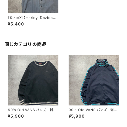
【Size:XL】Harley-Davidson
ハーレーダビッドソン 刺繍両
¥5,400
面ロゴ ダブルポケット ストラ
イプ グッドフェード 半袖 ハ
ーフスリーブ ワークシャツ
同じカテゴリの商品
90's Old VANS バンズ 刺繍
00's Old VANS バンズ 刺繍
ワンポイント ラインリブ ヘビ
ワンポイント ラインリブ ネイ
¥5,900
¥5,900
ーオンス ブラック 黒 スウェ
ビー ジャージ トラックジャケ
ット トレーナー
ット