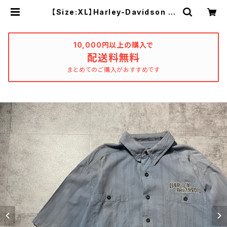
【Size:XL】Harley-Davidson ハ
ーレーダビッドソン 刺繍両面ロゴ
ダブルポケット ストライプ グッド
フェード 半袖 ハーフスリーブ ワ
ークシャツ | used_clothing_kat
10,000円以上の購入で
harsis
配送料無料
まとめてのご購入がおすすめです