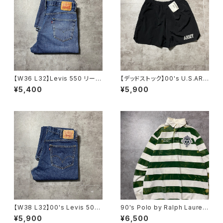
【W36 L32】Levis 550 リーバ
【デッドストック】00's U.S.ARM
イス ジッパーフライ バギ
Y アメリカ陸軍 ミリタリー ナ
¥5,400
¥5,900
ー テーパード 140周年 デ
イロンショーツ トレーニングパ
ニムパンツ ジーンズ
ンツ
【W38 L32】00's Levis 505
90's Polo by Ralph Lauren
リーバイス ジッパーフライ ス
ポロバイラルフローレン 刺繍×
¥5,900
¥6,500
トレート 濃紺 デニムパン
ワッペン ボーダー ラガーシ