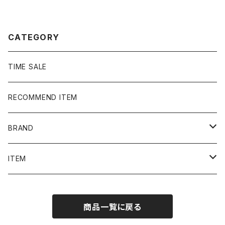
ツ ジーンズ
ャツ ポロシャツ ロンT
CATEGORY
TIME SALE
RECOMMEND ITEM
BRAND
NIKE
ITEM
stussy
Long Sleeve Tee
商品一覧に戻る
Supreme
Tee