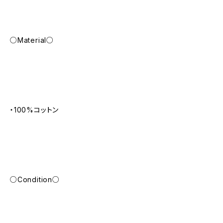
○Material○
・100%コットン
○Condition○