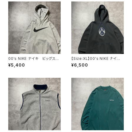
00's NIKE ナイキ ビッグスウ
【Size:XL】00's NIKE ナイ
ォッシュ プリント グレー ス
キ スウォッシュセンター刺繍×
¥5,400
¥6,500
ウェット パーカー フーディ
ワッペン ブラック 黒 スウェ
ット パーカー フーディ