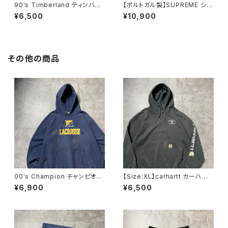
90's Timberland ティンバー
【ポルトガル製】SUPREME シュ
ランド 刺繍ワンポイント グレ
プリーム 刺繍ワンポイント
¥6,500
¥10,900
ー フリースベスト
グリーン Tシャツ ロンT
その他の商品
00's Champion チャンピオ
【Size:XL】carhartt カーハー
ン リバースウィーブ ラクロ
ト 刺繍企業ロゴ アームプリ
¥6,900
¥6,500
ス プリント 2XLサイズ ネ
ント グッドダメージ ダークグ
イビー スウェット パーカー
レー スウェット パーカー