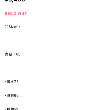
SOLD OUT
○Size○
表記→XL
・着丈78
・身幅66
・肩幅52