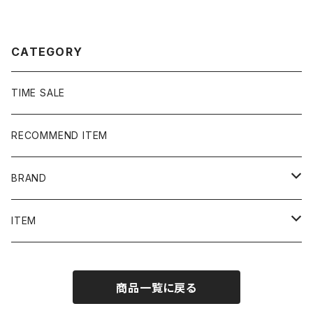
の子 ネイビー Tシャツ ポ
ク 黒 中綿 ナイロンジャケ
ロシャツ
ット00's NIKE ナイキ スウォッ
シュ 刺繍ワンポイント フード
刺繍 ブラック 黒 中綿 ナ
CATEGORY
イロンジャケット
TIME SALE
RECOMMEND ITEM
BRAND
NIKE
ITEM
stussy
Long Sleeve Tee
商品一覧に戻る
Supreme
Tee