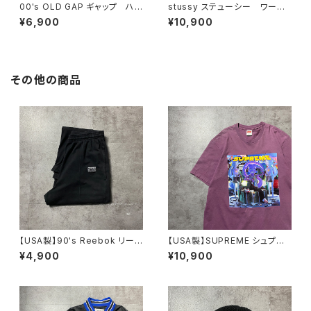
00's OLD GAP ギャップ ハ
stussy ステューシー ワール
ーフジップ コーデュロイ グリ
ドツアー 両面プリント ブラッ
¥6,900
¥10,900
ーン フリーススウェット トレ
ク 黒 スウェット トレーナー
ーナー
その他の商品
【USA製】90's Reebok リー
【USA製】SUPREME シュプリ
ボック ベクターロゴ ラベ
ーム サイケデリック アートグ
¥4,900
¥10,900
ル ブラック 薄手 スウェット
ラフィック プリント パープ
パンツ
ル Tシャツ