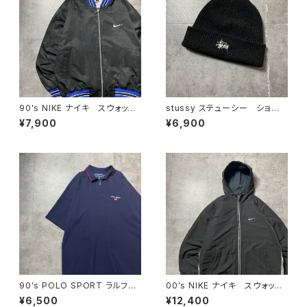
90's NIKE ナイキ スウォッシ
stussy ステューシー ショー
ュ 刺繍ワンポイント バック刺
ンフォント 刺繍ロゴ アクリル
¥7,900
¥6,900
繍 ラインリブ ブラック×ネイ
100% ブラック 黒 ニット
ビー ナイロンジャケット
帽 ニットキャップ ビーニー
90's POLO SPORT ラルフロ
00's NIKE ナイキ スウォッシ
ーレン ポロスポーツ ハーフ
ュ 刺繍ワンポイント フード
¥6,500
¥12,400
ジップ 刺繍ワンポイント 鹿
刺繍 ドローコード ブラッ