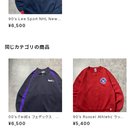
90's Lee Sport NHL New Y
ork RANGERS ホッケー ニュ
¥6,500
ーヨークレンジャーズ 刺繍ロ
ゴ ネイビー スウェット トレ
ーナー
同じカテゴリの商品
00's FedEx フェデックス ハ
90's Russel Athletic ラッセ
ーフジップ ワンポイント プリ
ルアスレチック ローカルベー
¥6,500
¥5,400
ント スウェット トレーナー
スボールチーム プリント 前V
メキシコ製 レッド 赤 スウェ
ット パーカー