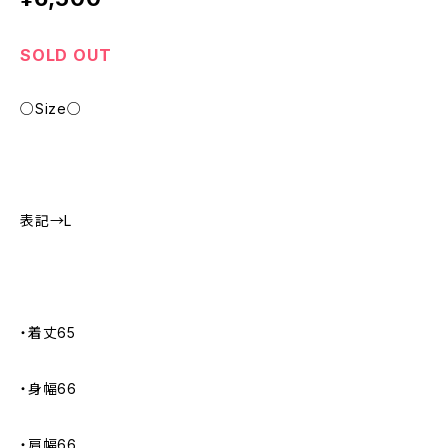
SOLD OUT
○Size○
表記→L
・着丈65
・身幅66
・肩幅66