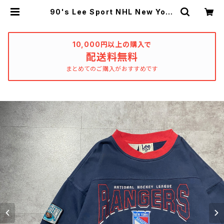
90's Lee Sport NHL New York
RANGERS ホッケー ニューヨーク
レンジャーズ 刺繍ロゴ ネイビ
ー スウェット トレーナー | used
_clothing_katharsis
10,000円以上の購入で
配送料無料
まとめてのご購入がおすすめです