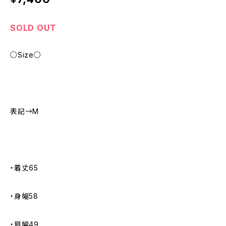
SOLD OUT
○Size○
表記→M
・着丈65
・身幅58
・肩幅49