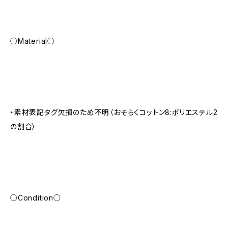
○Material○
・素材表記タグ欠損のため不明（おそらくコットン8:ポリエステル2
の割合）
○Condition○