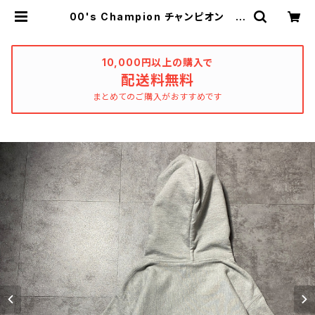
00's Champion チャンピオン プ
レミアムリバースウィーブ バックプ
リント 企業ロゴ グレー スウェッ
ト パーカー | used_clothing_k
atharsis
10,000円以上の購入で
配送料無料
まとめてのご購入がおすすめです