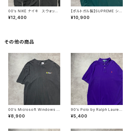
00's NIKE ナイキ スウォッシ
【ポルトガル製】SUPREME シュ
ュ 刺繍ワンポイント フード
プリーム 刺繍ワンポイント
¥12,400
¥10,900
刺繍 ドローコード ブラッ
グリーン Tシャツ ロンT
ク 黒 中綿 ナイロンジャケ
ット00's NIKE ナイキ スウォッ
シュ 刺繍ワンポイント フード
刺繍 ブラック 黒 中綿 ナ
その他の商品
イロンジャケット
00's Microsoft Windows マ
90's Polo by Ralph Lauren
イクロソフト ウィンドウズ ワ
ポロバイラルフローレン 刺繍
¥8,900
¥5,400
ンポイント プリント GILDAN
ワンポイント ポニー パープ
ボディ 企業系 ブラック
ル 紫 Tシャツ ポロシャツ
黒 Tシャツ