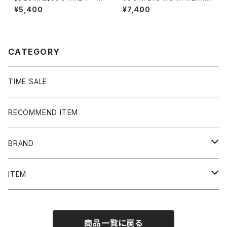
キ スウォッシュ 刺繍ワンポイ
刺繍企業ロゴ ブラック 黒
¥5,400
¥7,400
ント グレー フルジップ スウ
中綿 ma-1ジャケット
ェット ジップパーカー フーデ
ィ
CATEGORY
TIME SALE
RECOMMEND ITEM
BRAND
NIKE
ITEM
stussy
Long Sleeve Tee
商品一覧に戻る