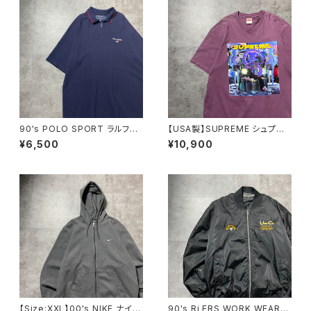
90's POLO SPORT ラルフロ
【USA製】SUPREME シュプリ
ーレン ポロスポーツ ハーフ
ーム サイケデリック アートグ
¥6,500
¥10,900
ジップ 刺繍ワンポイント 鹿
ラフィック プリント パープ
の子 ネイビー Tシャツ ポ
ル Tシャツ
ロシャツ
【Size:XXL】00's NIKE ナイ
90's Ri ERS WORK WEAR