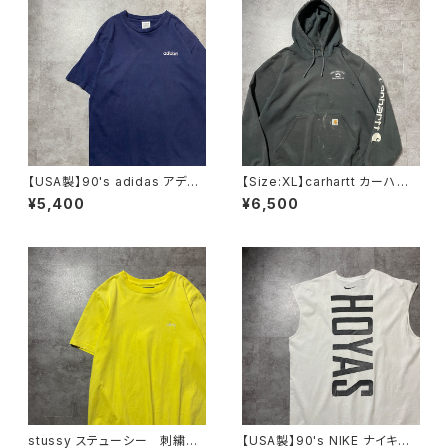
【USA製】90's adidas アディ
【Size:XL】carhartt カーハー
ダス 刺繍ワンポイント ネイ
ト 刺繍企業ロゴ アームプリ
¥5,400
¥6,500
ビー ヘビーオンス Tシャツ
ント グッドダメージ ダークグ
レー スウェット パーカー
stussy ステューシー 刺繍ワ
【USA製】90's NIKE ナイキ