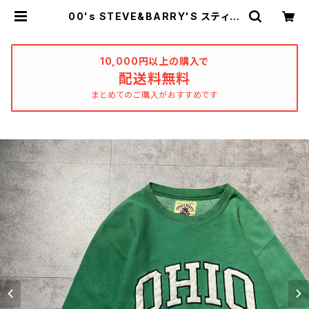
00's STEVE&BARRY'S スティー
ブアンドバリーズ OHIO オハイオ大
学 刺繍カレッジロゴ リバースウィ
ーブ グッドフェード&ダメージ グ
リーン スウェット トレーナー | us
10,000円以上の購入で
ed_clothing_katharsis
配送料無料
まとめてのご購入がおすすめです