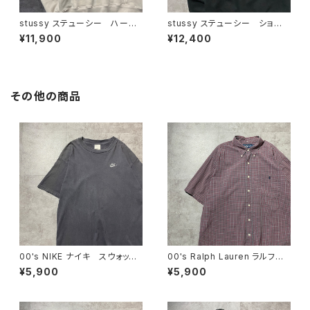
stussy ステューシー ハーフ
stussy ステューシー ショー
ジップ ショーンフォント 刺繍
ンフォント×ワールドツアーラベ
¥11,900
¥12,400
ワンポイント ホワイトベージ
ル ロゴプリント ブラック
ュ スウェット トレーナー
黒 スウェット トレーナー
その他の商品
00's NIKE ナイキ スウォッシ
00's Ralph Lauren ラルフロ
ュ 刺繍ワンポイント チャコ
ーレン 刺繍ロゴ ポニー チ
¥5,900
¥5,900
ールグレー Tシャツ
ェック総柄 半袖 ボタンダウ
ンシャツ