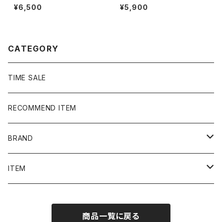
ンポイント ストックロゴ イエ
Georgetown Hoyas バックプ
¥6,500
¥5,900
ロー Tシャツ
リント ホワイト 白 ノースリ
ーブ タンクトップ Tシャツ
CATEGORY
TIME SALE
RECOMMEND ITEM
BRAND
NIKE
ITEM
stussy
Long Sleeve Tee
商品一覧に戻る