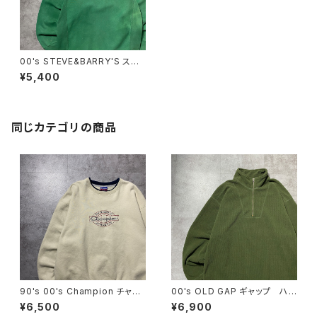
00's STEVE&BARRY'S ステ
ィーブアンドバリーズ OHIO
¥5,400
オハイオ大学 刺繍カレッジロ
ゴ リバースウィーブ グッドフ
ェード&ダメージ グリーン ス
ウェット トレーナー
同じカテゴリの商品
90's 00's Champion チャン
00's OLD GAP ギャップ ハ
ピオン 刺繍ロゴ ラインリ
ーフジップ コーデュロイ グリ
¥6,500
¥6,900
ブ ベージュ スウェット トレ
ーン フリーススウェット トレ