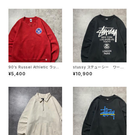
ーナー
ーナー
90's Russel Athletic ラッセ
stussy ステューシー ワール
ルアスレチック ローカルベー
ドツアー 両面プリント ブラッ
¥5,400
¥10,900
スボールチーム プリント 前V
ク 黒 スウェット トレーナー
メキシコ製 レッド 赤 スウェ
ット パーカー