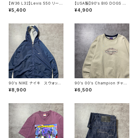
【W36 L32】Levis 550 リーバ
【USA製】90's BIG DOGS 希
イス ジッパーフライ バギ
少POLAR DOGSタグ ビッグ
¥5,400
¥4,900
ー テーパード 140周年 デ
ドッグス ワンポイント ラベル
ニムパンツ ジーンズ
ロゴ XLサイズ レッド 赤
フリースベスト
90's NIKE ナイキ スウォッシ
90's 00's Champion チャン
ュ 両面刺繍 ネイビー フー
ピオン 刺繍ロゴ ラインリ
¥8,900
¥6,500
ド ナイロンジャケット
ブ ベージュ スウェット トレ
ーナー