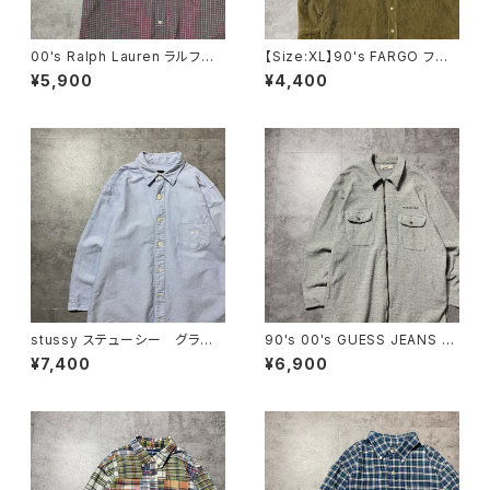
00's Ralph Lauren ラルフロ
【Size:XL】90's FARGO ファ
ーレン 刺繍ロゴ ポニー チ
ーゴ コーデュロイ生地 胸ポ
¥5,900
¥4,400
ェック総柄 半袖 ボタンダウ
ケット ブラウン ボタンダウン
ンシャツ
シャツ
stussy ステューシー グラデ
90's 00's GUESS JEANS ゲ
ーションボタン ショーンフォン
スジーンズ 刺繍ロゴ フラッ
¥7,400
¥6,900
ト 刺繍ロゴ 胸ポケット オッ
プ付きポケット グレー フルジ
クスフォードシャツ 七分袖
ップ スウェットジャケット シ
ャツジャケット