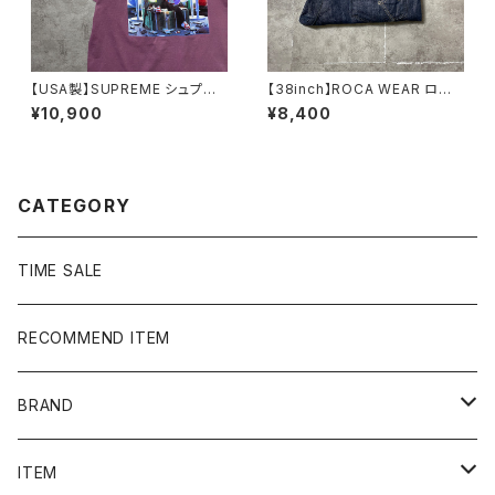
【USA製】SUPREME シュプリ
【38inch】ROCA WEAR ロカ
ーム サイケデリック アートグ
ウェア ジッパーフライ 濃
¥10,900
¥8,400
ラフィック プリント パープ
紺 バギーデニムパンツ ジー
ル Tシャツ
ンズ
CATEGORY
TIME SALE
RECOMMEND ITEM
BRAND
NIKE
ITEM