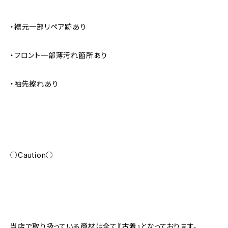
・襟元一部リペア跡あり
・フロント一部薄汚れ箇所あり
・袖先擦れあり
○Caution○
当店で取り扱っている商材は全て『古着』となっております。