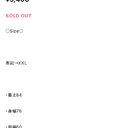
SOLD OUT
○Size○
表記→XXL
・着丈84
・身幅76
・肩幅60