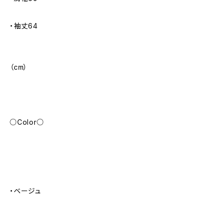
・袖丈64
（cm）
○Color○
・ベージュ