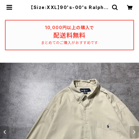
【Size:XXL】90's-00's Ralph L
auren ラルフローレン 刺繍ワンポイ
ント ポニー 胸ポケット ベージ
ュ ボタンダウン チノシャツ | use
d_clothing_katharsis
10,000円以上の購入で
配送料無料
まとめてのご購入がおすすめです