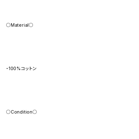
○Material○
・100%コットン
○Condition○